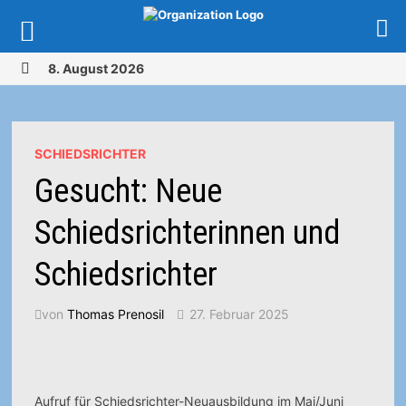
Zurück
8. August 2026
zum
MENÜ
Inhalt
SCHIEDSRICHTER
Gesucht: Neue
Schiedsrichterinnen und
Schiedsrichter
von
Thomas Prenosil
27. Februar 2025
Aufruf für Schiedsrichter-Neuausbildung im Mai/Juni