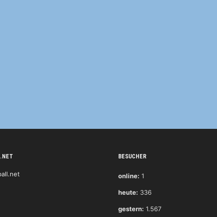
.NET
BESUCHER
online:
1
heute:
336
gestern:
1.567