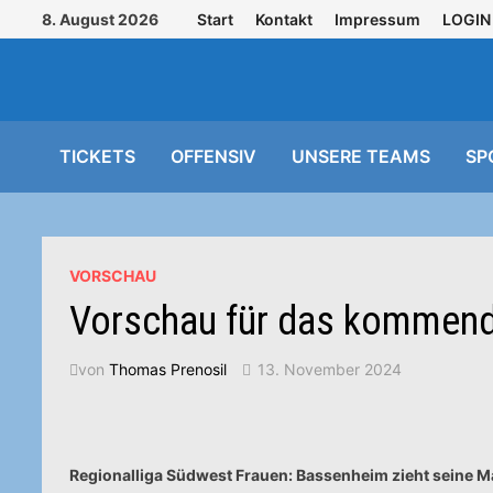
Zurück
8. August 2026
Start
Kontakt
Impressum
LOGIN
zum
Inhalt
TICKETS
OFFENSIV
UNSERE TEAMS
SP
VORSCHAU
Vorschau für das kommen
von
Thomas Prenosil
13. November 2024
Regionalliga Südwest Frauen: Bassenheim zieht seine M