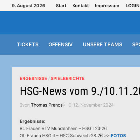
Zurück
9. August 2026
Start
Kontakt
Impressum
LOGIN
zum
Inhalt
TICKETS
OFFENSIV
UNSERE TEAMS
SP
ERGEBNISSE
/
SPIELBERICHTE
HSG-News vom 9./10.11.2
von
Thomas Prenosil
12. November 2024
Ergebnisse:
RL Frauen VTV Mundenheim – HSG I 23:26
OL Frauen HSG II – HSC Schweich 28:26 >>
FOTOS