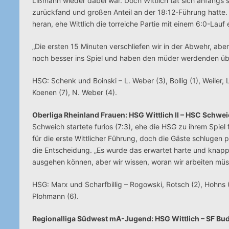
Lißmann wieder dabei war. Doch Wittlich tat sich anfangs 
zurückfand und großen Anteil an der 18:12-Führung hatte.
heran, ehe Wittlich die torreiche Partie mit einem 6:0-Lauf
„Die ersten 15 Minuten verschliefen wir in der Abwehr, a
noch besser ins Spiel und haben den müder werdenden überl
HSG: Schenk und Boinski – L. Weber (3), Bollig (1), Weiler, 
Koenen (7), N. Weber (4).
Oberliga Rheinland Frauen: HSG Wittlich II – HSC Schwei
Schweich startete furios (7:3), ehe die HSG zu ihrem Spiel
für die erste Wittlicher Führung, doch die Gäste schlugen
die Entscheidung. „Es wurde das erwartet harte und knappe
ausgehen können, aber wir wissen, woran wir arbeiten müss
HSG: Marx und Scharfbillig – Rogowski, Rotsch (2), Hohns (2)
Plohmann (6).
Regionalliga Südwest mA-Jugend: HSG Wittlich – SF Bu