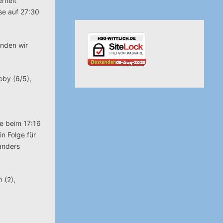
rheit
se auf 27:30
anden wir
oby (6/5),
te beim 17:16
n Folge für
 anders
 (2),