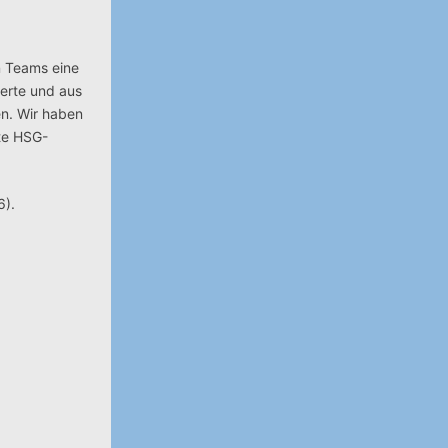
n Teams eine
gerte und aus
n. Wir haben
gte HSG-
6).