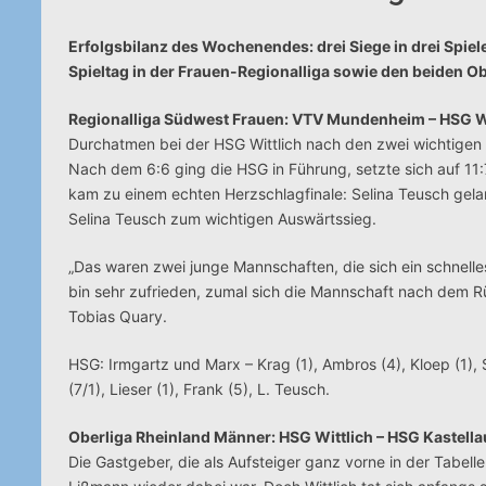
Erfolgsbilanz des Wochenendes: drei Siege in drei Spi
Spieltag in der Frauen-Regionalliga sowie den beiden Ob
Regionalliga Südwest Frauen: VTV Mundenheim – HSG Wi
Durchatmen bei der HSG Wittlich nach den zwei wichtige
Nach dem 6:6 ging die HSG in Führung, setzte sich auf 11:7 
kam zu einem echten Herzschlagfinale: Selina Teusch gel
Selina Teusch zum wichtigen Auswärtssieg.
„Das waren zwei junge Mannschaften, die sich ein schnelles 
bin sehr zufrieden, zumal sich die Mannschaft nach dem R
Tobias Quary.
HSG: Irmgartz und Marx – Krag (1), Ambros (4), Kloep (1), 
(7/1), Lieser (1), Frank (5), L. Teusch.
Oberliga Rheinland Männer: HSG Wittlich – HSG Kastella
Die Gastgeber, die als Aufsteiger ganz vorne in der Tabell