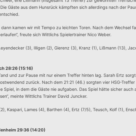
schwer, ehe Lißmann (insgesamt 13 Treffer) zur gewohnten Treffsiche
 Die Gäste aus dem Hunsrück kämpften sich allerdings nach der Pau
 entschied.
ber dann kamen wir mit Tempo zu leichten Toren. Nach dem Wechsel f
aufen“, freute sich Wittlichs Spielertrainer Nico Weber.
Leyendecker (3), Illigen (2), Gierenz (3), Kranz (1), Lißmann (13), Jac
ch 28:26 (15:16)
 fand und zur Pause mit nur einem Treffer hinten lag. Sarah Ertz sorg
 postwendend zurück. Nach dem 21:21 (46.) sorgten vier HSG-Treffer i
 Spiel, in dem die Gäste nie aufgaben. Das Spiel hätte sicher auch
en“, meinte Wittlichs Trainer David Juncker.
, Kaspari, Lames (4), Barthen (4), Ertz (7/5), Teusch, Kolf (1), Ensch
denheim 29:36 (14:20)