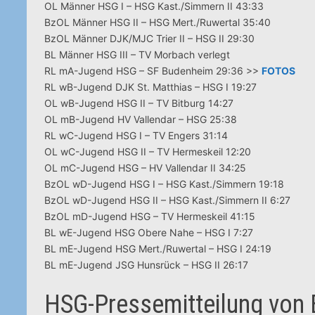
OL Männer HSG I – HSG Kast./Simmern II 43:33
BzOL Männer HSG II – HSG Mert./Ruwertal 35:40
BzOL Männer DJK/MJC Trier II – HSG II 29:30
BL Männer HSG III – TV Morbach verlegt
RL mA-Jugend HSG – SF Budenheim 29:36 >>
FOTOS
RL wB-Jugend DJK St. Matthias – HSG I 19:27
OL wB-Jugend HSG II – TV Bitburg 14:27
OL mB-Jugend HV Vallendar – HSG 25:38
RL wC-Jugend HSG I – TV Engers 31:14
OL wC-Jugend HSG II – TV Hermeskeil 12:20
OL mC-Jugend HSG – HV Vallendar II 34:25
BzOL wD-Jugend HSG I – HSG Kast./Simmern 19:18
BzOL wD-Jugend HSG II – HSG Kast./Simmern II 6:27
BzOL mD-Jugend HSG – TV Hermeskeil 41:15
BL wE-Jugend HSG Obere Nahe – HSG I 7:27
BL mE-Jugend HSG Mert./Ruwertal – HSG I 24:19
BL mE-Jugend JSG Hunsrück – HSG II 26:17
HSG-Pressemitteilung von 