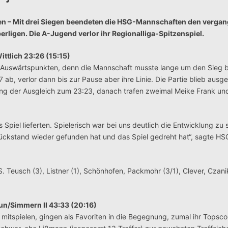
elen – Mit drei Siegen beendeten die HSG-Mannschaften den verga
erligen. Die A-Jugend verlor ihr Regionalliga-Spitzenspiel.
ttlich 23:26 (15:15)
n Auswärtspunkten, denn die Mannschaft musste lange um den Sieg 
ab, verlor dann bis zur Pause aber ihre Linie. Die Partie blieb ausge
ang der Ausgleich zum 23:23, danach trafen zweimal Meike Frank un
Spiel lieferten. Spielerisch war bei uns deutlich die Entwicklung zu 
ückstand wieder gefunden hat und das Spiel gedreht hat“, sagte HS
S. Teusch (3), Listner (1), Schönhofen, Packmohr (3/1), Clever, Czani
un/Simmern II 43:33 (20:16)
e mitspielen, gingen als Favoriten in die Begegnung, zumal ihr Topsco