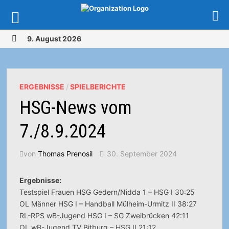
Zurück
9. August 2026
zum
MENÜ
Inhalt
ERGEBNISSE
/
SPIELBERICHTE
HSG-News vom
7./8.9.2024
von
Thomas Prenosil
30. September 2024
Ergebnisse:
Testspiel Frauen HSG Gedern/Nidda 1 – HSG I 30:25
OL Männer HSG I – Handball Mülheim-Urmitz II 38:27
RL-RPS wB-Jugend HSG I – SG Zweibrücken 42:11
OL wB-Jugend TV Bitburg – HSG II 21:12