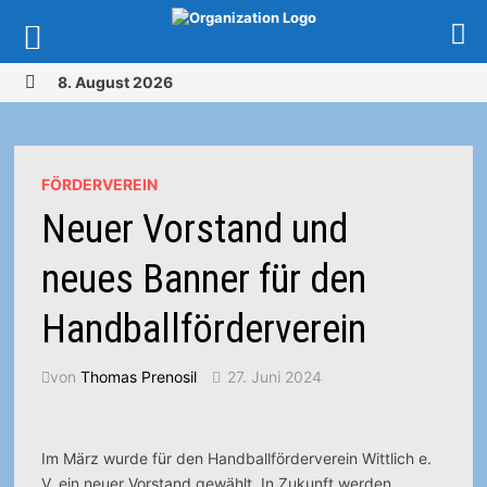
Zurück
8. August 2026
zum
MENÜ
Inhalt
FÖRDERVEREIN
Neuer Vorstand und
neues Banner für den
Handballförderverein
von
Thomas Prenosil
27. Juni 2024
Im März wurde für den Handballförderverein Wittlich e.
V. ein neuer Vorstand gewählt. In Zukunft werden