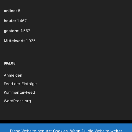
online:
5
heute:
1.467
gestern:
1.567
Mittelwert:
1.925
DIALOG
Anmelden
Feed der Einträge
Kommentar-Feed
WordPress.org
HSG Wittlich © 2026
Diese Website benutzt Cookies. Wenn Du die Website weiter