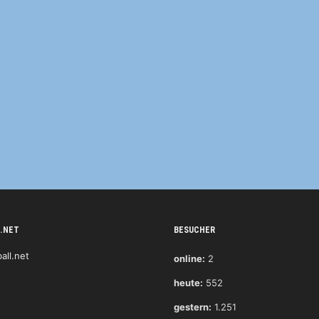
.NET
BESUCHER
online:
2
heute:
552
gestern:
1.251