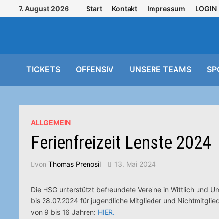
Zurück
7. August 2026
Start
Kontakt
Impressum
LOGIN
zum
Inhalt
TICKETS
OFFENSIV
UNSERE TEAMS
SP
ALLGEMEIN
Ferienfreizeit Lenste 2024
von
Thomas Prenosil
13. Mai 2024
Die HSG unterstützt befreundete Vereine in Wittlich und 
bis 28.07.2024 für jugendliche Mitglieder und Nichtmitgli
von 9 bis 16 Jahren:
HIER.