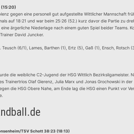
 (15:20)
enz gegen eine personell gut aufgestellte Wittlicher Mannschaft frü
als auf 18:21 und war beim 25:26 (52.) kurz davor die Partie zu dre
war eine ärgerliche Niederlage nach einem guten Spiel beider Teams. 
Trainer David Juncker.
. Teusch (6/1), Lames, Barthen (1), Ertz (5), Gaß (1), Ensch, Rotsch (
rde die weibliche C2-Jugend der HSG Wittlich Bezirksligameister. N
 Trainertrios Olaf Gierenz, Julia Marx und Jonas Grochowski in de
19 gegen die HSG Obere Nahe, am Ende lag die HSG einen Punkt vor Ve
e.
ndball.de
onsenheim/TSV Schott 38:23 (18:13)