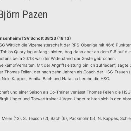
Björn Pazen
nsenheim/TSV Schott 38:23 (18:13)
SG Wittlich die Vizemeisterschaft der RPS-Oberliga mit 46:6 Punkten
r Tobias Quary lag anfangs hinten, bog dann aber ab dem 9:6 auf die
testens beim 20:13 war der Widerstand der Gäste gebrochen.
ikampfverhalten. Mit der Angriffsleistung bin ich zufrieden“, sagte
ner Thomas Feilen, der nach zehn Jahren als Coach der HSG-Frauen (
en Nele Kappes, Annika Bach und Natasha Lerche die HSG.
aft und einer Saison als Co-Trainer verlässt Thomas Feilen die HSG 
irgit Unger und Torwarttrainer Jürgen Unger reihten sich in den Abs
 Meier (12), S. Teusch (2), Bach (6), Packmohr (5), N. Kappes, Schi