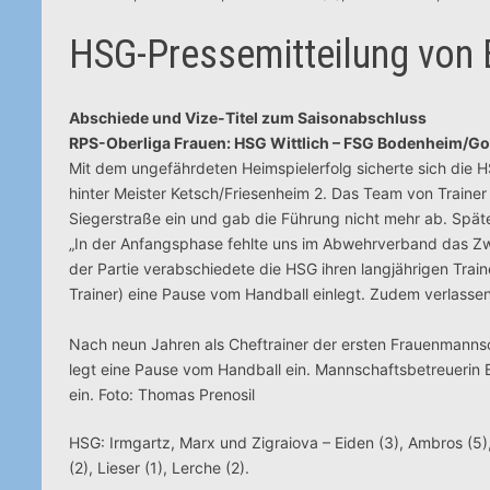
HSG-Pressemitteilung von 
Abschiede und Vize-Titel zum Saisonabschluss
RPS-Oberliga Frauen: HSG Wittlich – FSG Bodenheim/Go
Mit dem ungefährdeten Heimspielerfolg sicherte sich die H
hinter Meister Ketsch/Friesenheim 2. Das Team von Traine
Siegerstraße ein und gab die Führung nicht mehr ab. Spä
„In der Anfangsphase fehlte uns im Abwehrverband das Zwe
der Partie verabschiedete die HSG ihren langjährigen Trai
Trainer) eine Pause vom Handball einlegt. Zudem verlass
Nach neun Jahren als Cheftrainer der ersten Frauenmannsch
legt eine Pause vom Handball ein. Mannschaftsbetreuerin B
ein. Foto: Thomas Prenosil
HSG: Irmgartz, Marx und Zigraiova – Eiden (3), Ambros (5),
(2), Lieser (1), Lerche (2).