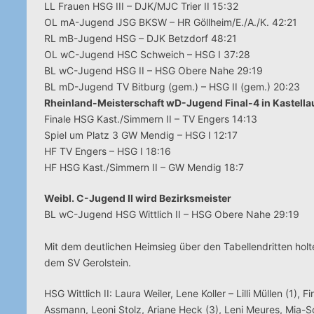
LL Frauen HSG III – DJK/MJC Trier II 15:32
OL mA-Jugend JSG BKSW – HR Göllheim/E./A./K. 42:21
RL mB-Jugend HSG – DJK Betzdorf 48:21
OL wC-Jugend HSC Schweich – HSG I 37:28
BL wC-Jugend HSG II – HSG Obere Nahe 29:19
BL mD-Jugend TV Bitburg (gem.) – HSG II (gem.) 20:23
Rheinland-Meisterschaft wD-Jugend Final-4 in Kastella
Finale HSG Kast./Simmern II – TV Engers 14:13
Spiel um Platz 3 GW Mendig – HSG I 12:17
HF TV Engers – HSG I 18:16
HF HSG Kast./Simmern II – GW Mendig 18:7
Weibl. C-Jugend II wird Bezirksmeister
BL wC-Jugend HSG Wittlich II – HSG Obere Nahe 29:19
Mit dem deutlichen Heimsieg über den Tabellendritten holt
dem SV Gerolstein.
HSG Wittlich II: Laura Weiler, Lene Koller – Lilli Müllen (1), 
Assmann, Leoni Stolz, Ariane Heck (3), Leni Meures, Mia-So