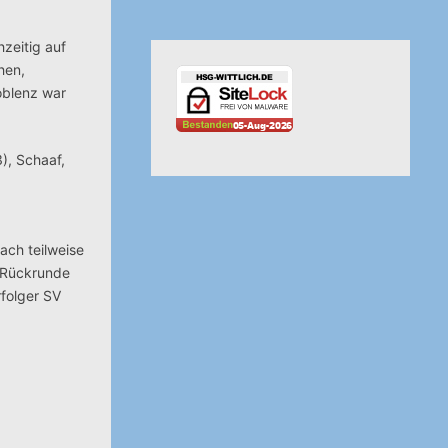
hzeitig auf
hen,
Koblenz war
3), Schaaf,
ach teilweise
r Rückrunde
rfolger SV