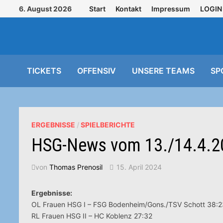
Zurück
6. August 2026
Start
Kontakt
Impressum
LOGIN
zum
Inhalt
TICKETS
OFFENSIV
UNSERE TEAMS
SP
ERGEBNISSE
/
SPIELBERICHTE
HSG-News vom 13./14.4.2
von
Thomas Prenosil
15. April 2024
Ergebnisse:
OL Frauen HSG I – FSG Bodenheim/Gons./TSV Schott 38:
RL Frauen HSG II – HC Koblenz 27:32