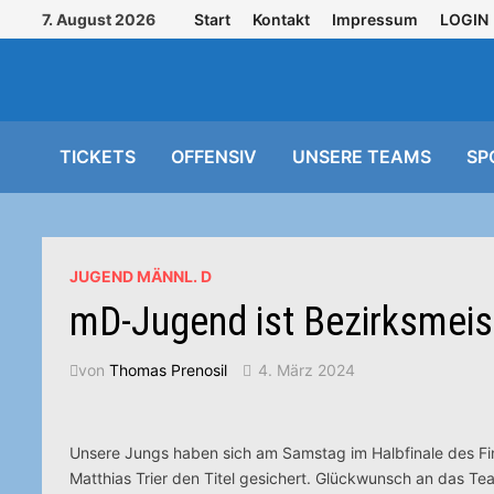
Zurück
7. August 2026
Start
Kontakt
Impressum
LOGIN
zum
Inhalt
TICKETS
OFFENSIV
UNSERE TEAMS
SP
JUGEND MÄNNL. D
mD-Jugend ist Bezirksmeis
von
Thomas Prenosil
4. März 2024
Unsere Jungs haben sich am Samstag im Halbfinale des Fin
Matthias Trier den Titel gesichert. Glückwunsch an das T