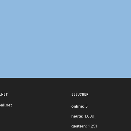
.NET
BESUCHER
online:
5
heute:
1.009
gestern:
1.251