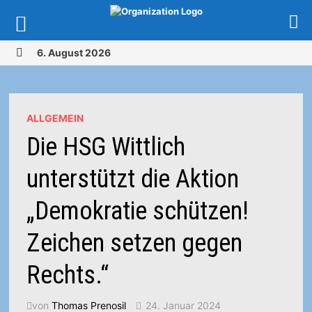
Zurück
6. August 2026
zum
MENÜ
Inhalt
ALLGEMEIN
Die HSG Wittlich
unterstützt die Aktion
„Demokratie schützen!
Zeichen setzen gegen
Rechts.“
von
Thomas Prenosil
24. Januar 2024