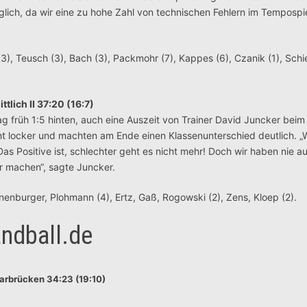
glich, da wir eine zu hohe Zahl von technischen Fehlern im Tempospi
3), Teusch (3), Bach (3), Packmohr (7), Kappes (6), Czanik (1), Schi
lich II 37:20 (16:7)
lag früh 1:5 hinten, auch eine Auszeit von Trainer David Juncker beim
ht locker und machten am Ende einen Klassenunterschied deutlich. „
Das Positive ist, schlechter geht es nicht mehr! Doch wir haben nie 
r machen“, sagte Juncker.
nnenburger, Plohmann (4), Ertz, Gaß, Rogowski (2), Zens, Kloep (2).
ndball.de
arbrücken 34:23 (19:10)