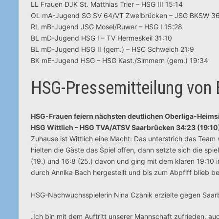
LL Frauen DJK St. Matthias Trier – HSG III 15:14
OL mA-Jugend SG SV 64/VT Zweibrücken – JSG BKSW 3
RL mB-Jugend JSG Mosel/Ruwer – HSG I 15:28
BL mD-Jugend HSG I – TV Hermeskeil 31:10
BL mD-Jugend HSG II (gem.) – HSC Schweich 21:9
BK mE-Jugend HSG – HSG Kast./Simmern (gem.) 19:34
HSG-Pressemitteilung von 
HSG-Frauen feiern nächsten deutlichen Oberliga-Heims
HSG Wittlich – HSG TVA/ATSV Saarbrücken 34:23 (19:10
Zuhause ist Wittlich eine Macht: Das unterstrich das Tea
hielten die Gäste das Spiel offen, dann setzte sich die spi
(19.) und 16:8 (25.) davon und ging mit dem klaren 19:10 
durch Annika Bach hergestellt und bis zum Abpfiff blieb b
HSG-Nachwuchsspielerin Nina Czanik erzielte gegen Saarbr
„Ich bin mit dem Auftritt unserer Mannschaft zufrieden, au