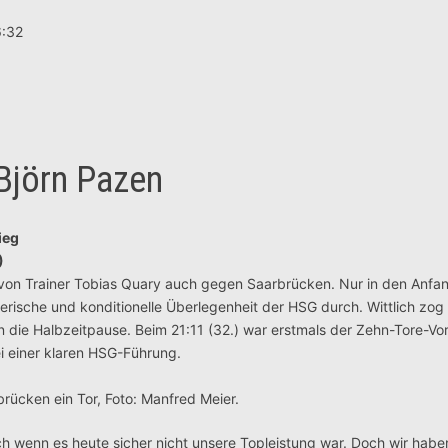
6:32
Björn Pazen
ieg
)
m von Trainer Tobias Quary auch gegen Saarbrücken. Nur in den Anf
elerische und konditionelle Überlegenheit der HSG durch. Wittlich zog
in die Halbzeitpause. Beim 21:11 (32.) war erstmals der Zehn-Tore-V
ei einer klaren HSG-Führung.
ücken ein Tor, Foto: Manfred Meier.
ch wenn es heute sicher nicht unsere Topleistung war. Doch wir habe