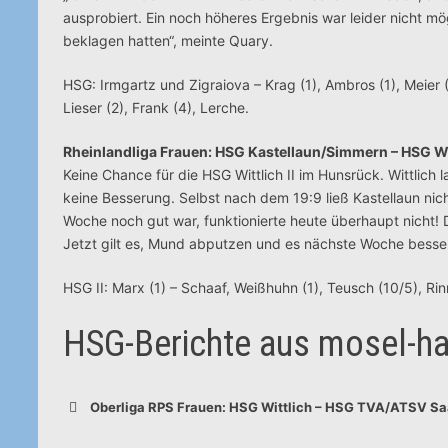
ausprobiert. Ein noch höheres Ergebnis war leider nicht mö
beklagen hatten“, meinte Quary.
HSG: Irmgartz und Zigraiova – Krag (1), Ambros (1), Meier (
Lieser (2), Frank (4), Lerche.
Rheinlandliga Frauen: HSG Kastellaun/Simmern – HSG Witt
Keine Chance für die HSG Wittlich II im Hunsrück. Wittlich 
keine Besserung. Selbst nach dem 19:9 ließ Kastellaun nic
Woche noch gut war, funktionierte heute überhaupt nicht! 
Jetzt gilt es, Mund abputzen und es nächste Woche besse
HSG II: Marx (1) – Schaaf, Weißhuhn (1), Teusch (10/5), Ri
HSG-Berichte aus mosel-ha
Oberliga RPS Frauen: HSG Wittlich – HSG TVA/ATSV Sa