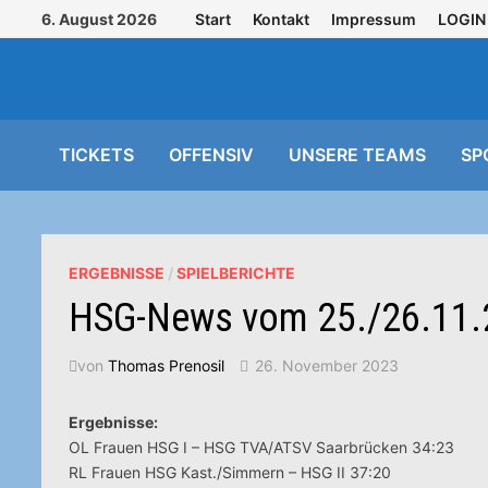
Zurück
6. August 2026
Start
Kontakt
Impressum
LOGIN
zum
Inhalt
TICKETS
OFFENSIV
UNSERE TEAMS
SP
ERGEBNISSE
/
SPIELBERICHTE
HSG-News vom 25./26.11.
von
Thomas Prenosil
26. November 2023
Ergebnisse:
OL Frauen HSG I – HSG TVA/ATSV Saarbrücken 34:23
RL Frauen HSG Kast./Simmern – HSG II 37:20