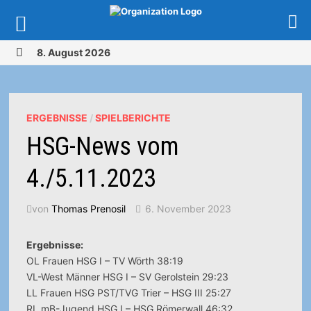
Zurück
8. August 2026
zum
MENÜ
Inhalt
ERGEBNISSE
/
SPIELBERICHTE
HSG-News vom
4./5.11.2023
von
Thomas Prenosil
6. November 2023
Ergebnisse:
OL Frauen HSG I – TV Wörth 38:19
VL-West Männer HSG I – SV Gerolstein 29:23
LL Frauen HSG PST/TVG Trier – HSG III 25:27
RL mB-Jugend HSG I – HSG Römerwall 46:32