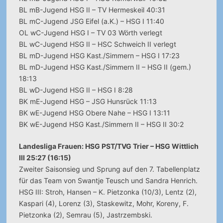
BL mB-Jugend HSG II – TV Hermeskeil 40:31
BL mC-Jugend JSG Eifel (a.K.) – HSG I 11:40
OL wC-Jugend HSG I – TV 03 Wörth verlegt
BL wC-Jugend HSG II – HSC Schweich II verlegt
BL mD-Jugend HSG Kast./Simmern – HSG I 17:23
BL mD-Jugend HSG Kast./Simmern II – HSG II (gem.)
18:13
BL wD-Jugend HSG II – HSG I 8:28
BK mE-Jugend HSG – JSG Hunsrück 11:13
BK wE-Jugend HSG Obere Nahe – HSG I 13:11
BK wE-Jugend HSG Kast./Simmern II – HSG II 30:2
Landesliga Frauen: HSG PST/TVG Trier – HSG Wittlich
III 25:27 (16:15)
Zweiter Saisonsieg und Sprung auf den 7. Tabellenplatz
für das Team von Swantje Teusch und Sandra Henrich.
HSG III: Stroh, Hansen – K. Pietzonka (10/3), Lentz (2),
Kaspari (4), Lorenz (3), Staskewitz, Mohr, Koreny, F.
Pietzonka (2), Semrau (5), Jastrzembski.