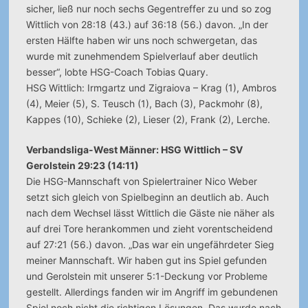
sicher, ließ nur noch sechs Gegentreffer zu und so zog
Wittlich von 28:18 (43.) auf 36:18 (56.) davon. „In der
ersten Hälfte haben wir uns noch schwergetan, das
wurde mit zunehmendem Spielverlauf aber deutlich
besser“, lobte HSG-Coach Tobias Quary.
HSG Wittlich: Irmgartz und Zigraiova – Krag (1), Ambros
(4), Meier (5), S. Teusch (1), Bach (3), Packmohr (8),
Kappes (10), Schieke (2), Lieser (2), Frank (2), Lerche.
Verbandsliga-West Männer: HSG Wittlich – SV
Gerolstein 29:23 (14:11)
Die HSG-Mannschaft von Spielertrainer Nico Weber
setzt sich gleich von Spielbeginn an deutlich ab. Auch
nach dem Wechsel lässt Wittlich die Gäste nie näher als
auf drei Tore herankommen und zieht vorentscheidend
auf 27:21 (56.) davon. „Das war ein ungefährdeter Sieg
meiner Mannschaft. Wir haben gut ins Spiel gefunden
und Gerolstein mit unserer 5:1-Deckung vor Probleme
gestellt. Allerdings fanden wir im Angriff im gebundenen
Spiel noch nicht die richtigen Lösungen. Das wurde nach