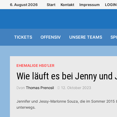
Zurück
6. August 2026
Start
Kontakt
Impressum
LOGIN
zum
Inhalt
TICKETS
OFFENSIV
UNSERE TEAMS
SP
EHEMALIGE HSG'LER
Wie läuft es bei Jenny und
von
Thomas Prenosil
12. Oktober 2023
Jennifer und Jessy-Marlonne Souza, die im Sommer 2015 b
unterwegs.