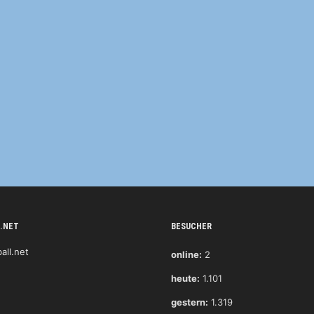
.NET
BESUCHER
online:
2
heute:
1.101
gestern:
1.319