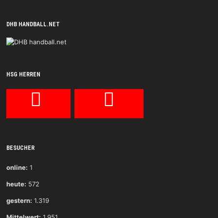
DHB HANDBALL.NET
HSG HERREN
BESUCHER
online:
1
heute:
572
gestern:
1.319
Mittelwert:
1.951