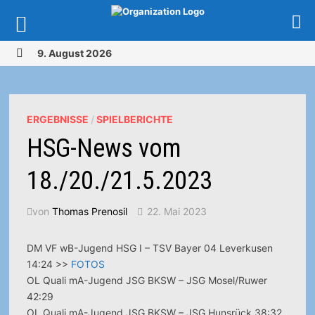
Zurück
9. August 2026
zum
MENÜ
Inhalt
ERGEBNISSE
/
SPIELBERICHTE
HSG-News vom
18./20./21.5.2023
von
Thomas Prenosil
22. Mai 2023
DM VF wB-Jugend HSG I – TSV Bayer 04 Leverkusen
14:24 >>
FOTOS
OL Quali mA-Jugend JSG BKSW – JSG Mosel/Ruwer
42:29
OL Quali mA-Jugend JSG BKSW – JSG Hunsrück 38:32