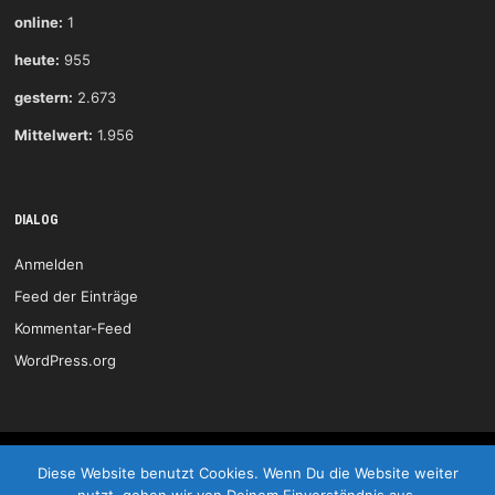
online:
1
heute:
955
gestern:
2.673
Mittelwert:
1.956
DIALOG
Anmelden
Feed der Einträge
Kommentar-Feed
WordPress.org
HSG Wittlich © 2026
Diese Website benutzt Cookies. Wenn Du die Website weiter