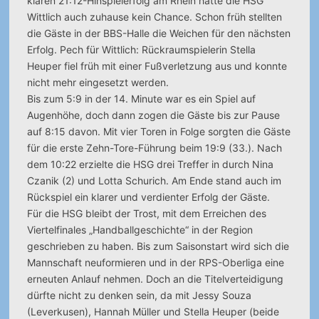
klaren 21:12-Hinspielerfolg am Rhein hatte die HSG
Wittlich auch zuhause kein Chance. Schon früh stellten
die Gäste in der BBS-Halle die Weichen für den nächsten
Erfolg. Pech für Wittlich: Rückraumspielerin Stella
Heuper fiel früh mit einer Fußverletzung aus und konnte
nicht mehr eingesetzt werden.
Bis zum 5:9 in der 14. Minute war es ein Spiel auf
Augenhöhe, doch dann zogen die Gäste bis zur Pause
auf 8:15 davon. Mit vier Toren in Folge sorgten die Gäste
für die erste Zehn-Tore-Führung beim 19:9 (33.). Nach
dem 10:22 erzielte die HSG drei Treffer in durch Nina
Czanik (2) und Lotta Schurich. Am Ende stand auch im
Rückspiel ein klarer und verdienter Erfolg der Gäste.
Für die HSG bleibt der Trost, mit dem Erreichen des
Viertelfinales „Handballgeschichte“ in der Region
geschrieben zu haben. Bis zum Saisonstart wird sich die
Mannschaft neuformieren und in der RPS-Oberliga eine
erneuten Anlauf nehmen. Doch an die Titelverteidigung
dürfte nicht zu denken sein, da mit Jessy Souza
(Leverkusen), Hannah Müller und Stella Heuper (beide