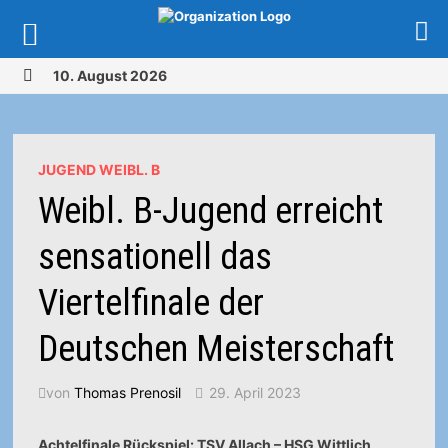
Zurück
10. August 2026
zum
MENÜ
Inhalt
JUGEND WEIBL. B
Weibl. B-Jugend erreicht
sensationell das
Viertelfinale der
Deutschen Meisterschaft
von
Thomas Prenosil
29. April 2023
Achtelfinale Rückspiel: TSV Allach – HSG Wittlich