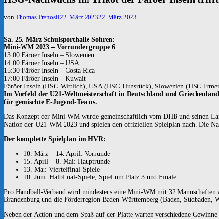
von
Thomas Prenosil
22. März 2023
22. März 2023
Sa. 25. März Schulsporthalle Sohren:
Mini-WM 2023 – Vorrundengruppe 6
13:00 Färöer Inseln – Slowenien
14:00 Färöer Inseln – USA
15:30 Färöer Inseln – Costa Rica
17:00 Färöer Inseln – Kuwait
Färöer Inseln (HSG Wittlich), USA (HSG Hunsrück), Slowenien (HSG Irmena
Im Vorfeld der U21-Weltmeisterschaft in Deutschland und Griechenland 
für gemischte
E-Jugend-Teams.
Das Konzept der Mini-WM wurde gemeinschaftlich vom DHB und seinen Lande
Nation der U21-WM 2023 und spielen den offiziellen Spielplan nach. Die Nat
Der komplette Spielplan im HVR:
18. März – 14. April: Vorrunde
15. April – 8. Mai: Hauptrunde
13. Mai: Viertelfinal-Spiele
10. Juni: Halbfinal-Spiele, Spiel um Platz 3 und Finale
Pro Handball-Verband wird mindestens eine Mini-WM mit 32 Mannschaften a
Brandenburg und die Förderregion Baden-Württemberg (Baden, Südbaden, W
Neben der Action und dem Spaß auf der Platte warten verschiedene Gewinne a