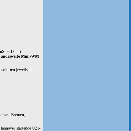
TuS 05 Daun).
e bundesweite Mini-WM
chaften jeweils eine
sachsen-Bremen,
 Hannover startende U21-