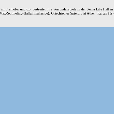
Freihöfer und Co. bestreitet ihre Vorrundenspiele in der Swiss Life Hall in
-Schmeling-Halle/Finalrunde). Griechischer Spielort ist Athen. Karten für di