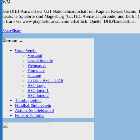
WM.
Die DHB-Auswahl der U21 Nationalmannschaft um Kapitän Renars Uscins, Tim 
deutsche Spielorte sind Magdeburg (GETEC Arena/Hauptrunde) und Berlin (Max
5 Euro via www.playthefuture23.com erhältlich. Quelle: DHB/handball.net
Share
Share
Über uns …
Unser Verein
Vorstand
Geschäftsstelle
Webmaster
Formulare
Satzung
25 Jahre HSG – 2016
HSG-Logo
HSG-Intern1
HSG-Intern2
Trainingszeiten
Handballförderverein
Aktion: Spielfeldanteil
Fotos & Faninfos