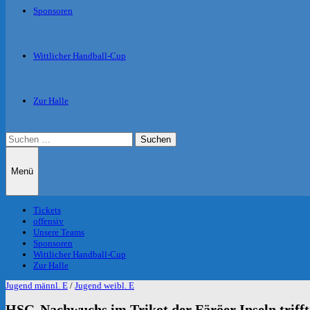
Sponsoren
Wittlicher Handball-Cup
Zur Halle
Suche
nach:
Menü
Tickets
offensiv
Unsere Teams
Sponsoren
Wittlicher Handball-Cup
Zur Halle
Jugend männl. E
/
Jugend weibl. E
HSG-Nachwuchs im Trikot der Färöer Inseln trifft