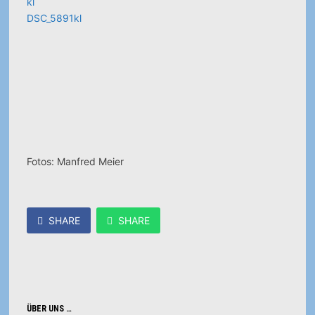
DSC_5891kl
Fotos: Manfred Meier
SHARE
SHARE
ÜBER UNS …