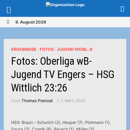
Zurück
9. August 2026
zum
MENÜ
Inhalt
ERGEBNISSE
/
FOTOS
/
JUGEND WEIBL. B
Fotos: Oberliga wB-
Jugend TV Engers – HSG
Wittlich 23:26
von
Thomas Prenosil
1. März 2023
HSG: Braun – Schurich (2), Heuper (7), Plohmann (1),
Souza (3), Czanik (6), Rausch (1), Müller (3),