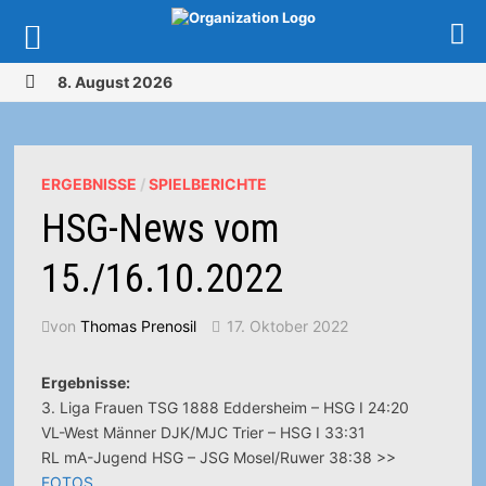
Zurück
8. August 2026
zum
MENÜ
Inhalt
ERGEBNISSE
/
SPIELBERICHTE
HSG-News vom
15./16.10.2022
von
Thomas Prenosil
17. Oktober 2022
Ergebnisse:
3. Liga Frauen TSG 1888 Eddersheim – HSG I 24:20
VL-West Männer DJK/MJC Trier – HSG I 33:31
RL mA-Jugend HSG – JSG Mosel/Ruwer 38:38 >>
FOTOS