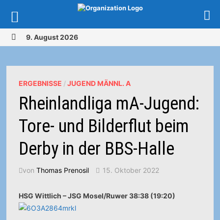
Zurück
9. August 2026
zum
MENÜ
Inhalt
ERGEBNISSE
/
JUGEND MÄNNL. A
Rheinlandliga mA-Jugend:
Tore- und Bilderflut beim
Derby in der BBS-Halle
von
Thomas Prenosil
15. Oktober 2022
HSG Wittlich – JSG Mosel/Ruwer 38:38 (19:20)