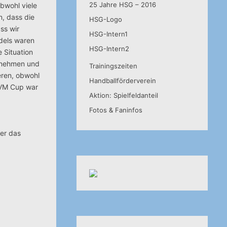
25 Jahre HSG – 2016
obwohl viele
n, dass die
HSG-Logo
ss wir
HSG-Intern1
ädels waren
HSG-Intern2
 Situation
d nehmen und
Trainingszeiten
eren, obwohl
Handballförderverein
 EVM Cup war
Aktion: Spielfeldanteil
Fotos & Faninfos
ber das