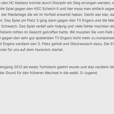
en den HC Koblenz konnte durch Disziplin ein Sieg errungen werden, 
eite Spiel gegen den HSC Scheich II und hier muss man einfach sage
der Niederlage die wir im Vorfeld erwartet haben. Damit war klar, da
len. Das Spiel um Platz 3 ging dann gegen den TV Engers und die M
chweich. Das Spiel verlief sehr holprig und viele Fehler machten die
rhüterin mitten im Gesicht getroffen hatte. Wir mussten Sie vom Fel
nd gegen den sehr gut spielenden TV Engers nicht mehr zu kompensi
r TV Engers verdient den 3. Platz geholt und Glückwunsch dazu. Der
ende für uns auf dem Hunsrück startet.
 Jahrgang 2012 als beste Torhüterin geehrt wurde und das verdient ü
 der Grund für den früheren Wechsel in die weibl. D-Jugend.