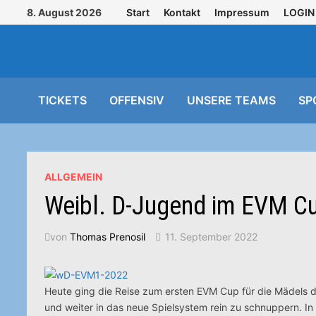
Zurück
8. August 2026
Start
Kontakt
Impressum
LOGIN
zum
Inhalt
TICKETS
OFFENSIV
UNSERE TEAMS
SP
ALLGEMEIN
Weibl. D-Jugend im EVM Cup
von
Thomas Prenosil
11. September 2022
Heute ging die Reise zum ersten EVM Cup für die Mädels d
und weiter in das neue Spielsystem rein zu schnuppern.
In