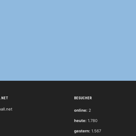
.NET
BESUCHER
online:
2
heute:
1.780
gestern:
1.567