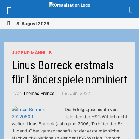
Zurück
8. August 2026
zum
MENÜ
Inhalt
JUGEND MÄNNL. B
Linus Borreck erstmals
für Länderspiele nominiert
von
Thomas Prenosil
9. Juni 2022
Die Erfolgsgeschichte von
Talenten der HSG Wittlich geht
weiter: Linus Borreck (Jahrgang 2006, Torhüter der B-
Jugend-Oberligamannschaft) ist der erste männliche
Nachwuchs-Nationalspieler der HSG Wittlich.
Borreck