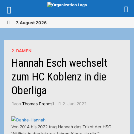
Zurück
7. August 2026
zum
MENÜ
Inhalt
2. DAMEN
Hannah Esch wechselt
zum HC Koblenz in die
Oberliga
von
Thomas Prenosil
2. Juni 2022
Von 2014 bis 2022 trug Hannah das Trikot der HSG
Wittlich, in den letzten Jahren führte sie die 2.