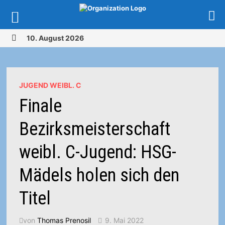
Zurück
10. August 2026
zum
MENÜ
Inhalt
JUGEND WEIBL. C
Finale
Bezirksmeisterschaft
weibl. C-Jugend: HSG-
Mädels holen sich den
Titel
von
Thomas Prenosil
9. Mai 2022