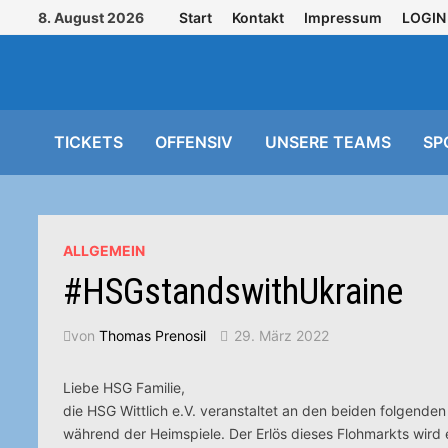
Zurück
8. August 2026
Start
Kontakt
Impressum
LOGIN
zum
Inhalt
TICKETS
OFFENSIV
UNSERE TEAMS
SP
ALLGEMEIN
#HSGstandswithUkraine
von
Thomas Prenosil
29. März 2022
Liebe HSG Familie,
die HSG Wittlich e.V. veranstaltet an den beiden folgende
während der Heimspiele. Der Erlös dieses Flohmarkts wi