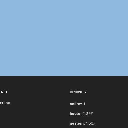
.NET
BESUCHER
online:
1
heute:
2.397
gestern:
1.567