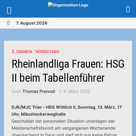
Zurück
7. August 2026
zum
MENÜ
Inhalt
2. DAMEN
/
VORSCHAU
Rheinlandliga Frauen: HSG
II beim Tabellenführer
von
Thomas Prenosil
9. März 2022
DJK/MJC Trier – HSG Wittlich II, Sonntag, 13. März, 17
Uhr, Mäusheckerweghalle
Geschuldet der personellen Situation unterlagen der
Meisterschaftsfavorit am vergangenen Wochenende
überraschend in Daun und darf sich nun keine Patzer