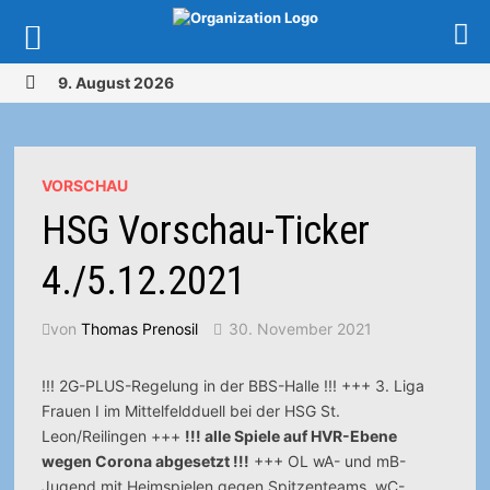
Zurück
9. August 2026
zum
MENÜ
Inhalt
VORSCHAU
HSG Vorschau-Ticker
4./5.12.2021
von
Thomas Prenosil
30. November 2021
!!! 2G-PLUS-Regelung in der BBS-Halle !!! +++ 3. Liga
Frauen I im Mittelfeldduell bei der HSG St.
Leon/Reilingen +++
!!! alle Spiele auf HVR-Ebene
wegen Corona abgesetzt !!!
+++ OL wA- und mB-
Jugend mit Heimspielen gegen Spitzenteams, wC-