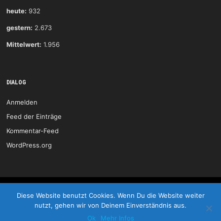
heute:
932
gestern:
2.673
Mittelwert:
1.956
DIALOG
Anmelden
Feed der Einträge
Kommentar-Feed
WordPress.org
HSG Wittlich © 2026
Diese Website benutzt Cookies. Wenn Du die Website weiter
nutzt, gehen wir von Deinem Einverständnis aus.
Start
Kontakt
Impressum
LOGIN
Ok
Mehr Infos