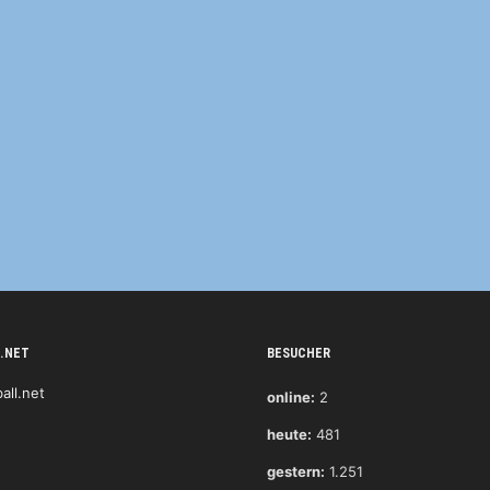
.NET
BESUCHER
online:
2
heute:
481
gestern:
1.251