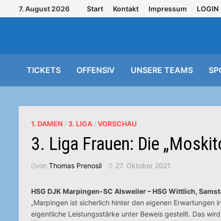
Zurück
7. August 2026
Start
Kontakt
Impressum
LOGIN
zum
Inhalt
TICKETS
OFFENSIV
UNSERE TEAMS
SP
1. DAMEN
/
3. LIGA
/
VORSCHAU
3. Liga Frauen: Die „Moski
von
Thomas Prenosil
27. Oktober 2021
HSG DJK Marpingen-SC Alsweiler – HSG Wittlich, Samsta
„Marpingen ist sicherlich hinter den eigenen Erwartungen i
eigentliche Leistungsstärke unter Beweis gestellt. Das wi