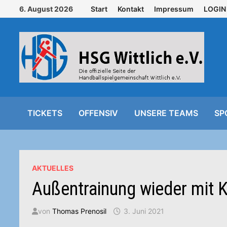
Zurück
6. August 2026
Start
Kontakt
Impressum
LOGIN
zum
Inhalt
TICKETS
OFFENSIV
UNSERE TEAMS
SP
AKTUELLES
Außentrainung wieder mit 
von
Thomas Prenosil
3. Juni 2021