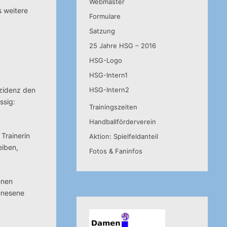
Webmaster
ns weitere
Formulare
Satzung
25 Jahre HSG – 2016
HSG-Logo
HSG-Intern1
nzidenz den
HSG-Intern2
ssig:
Trainingszeiten
Handballförderverein
Trainerin
Aktion: Spielfeldanteil
eiben,
Fotos & Faninfos
enen
genesene