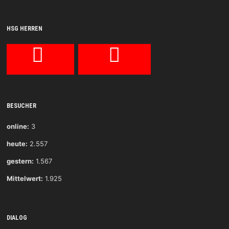
HSG HERREN
BESUCHER
online:
3
heute:
2.557
gestern:
1.567
Mittelwert:
1.925
DIALOG