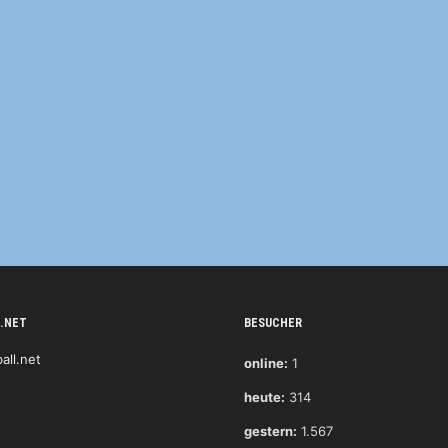
.NET
BESUCHER
online:
1
heute:
314
gestern:
1.567