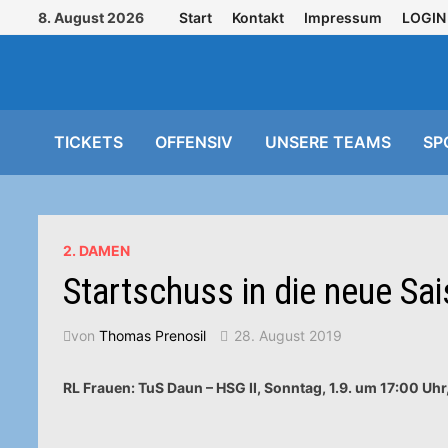
Zurück
8. August 2026
Start
Kontakt
Impressum
LOGIN
zum
Inhalt
TICKETS
OFFENSIV
UNSERE TEAMS
SP
2. DAMEN
Startschuss in die neue Sa
von
Thomas Prenosil
28. August 2019
RL Frauen: TuS Daun – HSG II, Sonntag, 1.9. um 17:00 U