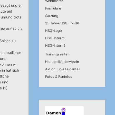
Webmaster
sgesagt und er
Formulare
nute auf
Satzung
 Führung trotz
25 Jahre HSG – 2016
ute auf 12:23
HSG-Logo
HSG-Intern1
 Saison zu
HSG-Intern2
ns deutlicher
Trainingszeiten
erer
Handballförderverein
 können wir
Aktion: Spielfeldanteil
rin hat sich
tliche
Fotos & Faninfos
i und
e (2),