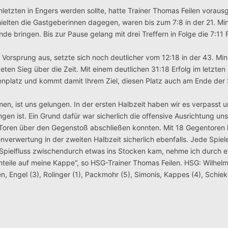
enletzten in Engers werden sollte, hatte Trainer Thomas Feilen vorau
hielten die Gastgeberinnen dagegen, waren bis zum 7:8 in der 21. Mi
ende bringen.
Bis zur Pause gelang mit drei Treffern in Folge die 7:11
Vorsprung aus, setzte sich noch deutlicher vom 12:18 in der 43. Min
en Sieg über die Zeit. Mit einem deutlichen 31:18 Erfolg im letzten
lenplatz und kommt damit Ihrem Ziel, diesen Platz auch am Ende der
n, ist uns gelungen. In der ersten Halbzeit haben wir es verpasst u
en ist. Ein Grund dafür war sicherlich die offensive Ausrichtung uns
it Toren über den Gegenstoß abschließen konnten. Mit 18 Gegentoren
erwertung in der zweiten Halbzeit sicherlich ebenfalls. Jede Spiele
 Spielfluss zwischendurch etwas ins Stocken kam, nehme ich durch e
nteile auf meine Kappe“, so HSG-Trainer Thomas Feilen. HSG: Wilhelm
hen, Engel (3), Rolinger (1), Packmohr (5), Simonis, Kappes (4), Schiek