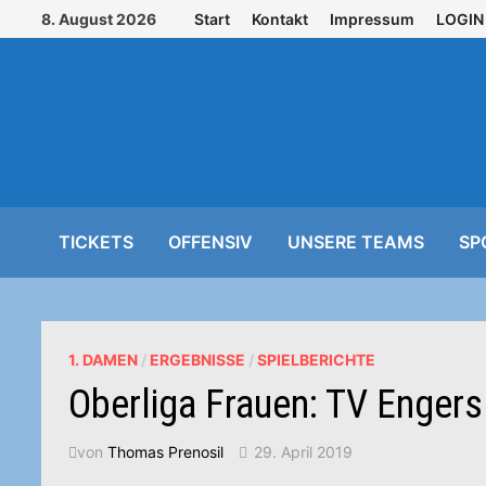
Zurück
8. August 2026
Start
Kontakt
Impressum
LOGIN
zum
Inhalt
TICKETS
OFFENSIV
UNSERE TEAMS
SP
1. DAMEN
/
ERGEBNISSE
/
SPIELBERICHTE
Oberliga Frauen: TV Engers
von
Thomas Prenosil
29. April 2019