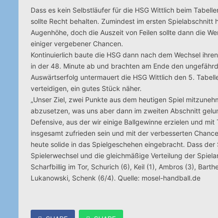
Dass es kein Selbstläufer für die HSG Wittlich beim Tabell
sollte Recht behalten. Zumindest im ersten Spielabschnitt 
Augenhöhe, doch die Auszeit von Feilen sollte dann die W
einiger vergebener Chancen.
Kontinuierlich baute die HSG dann nach dem Wechsel ihren 
in der 48. Minute ab und brachten am Ende den ungefährdet
Auswärtserfolg untermauert die HSG Wittlich den 5. Tabel
verteidigen, ein gutes Stück näher.
„Unser Ziel, zwei Punkte aus dem heutigen Spiel mitzunehme
abzusetzen, was uns aber dann im zweiten Abschnitt gelung
Defensive, aus der wir einige Ballgewinne erzielen und m
insgesamt zufrieden sein und mit der verbesserten Chancenv
heute solide in das Spielgeschehen eingebracht. Dass der
Spielerwechsel und die gleichmäßige Verteilung der Spiela
Scharfbillig im Tor, Schurich (6), Keil (1), Ambros (3), Bart
Lukanowski, Schenk (6/4). Quelle: mosel-handball.de