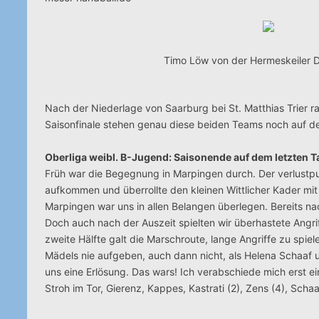
Timo Löw von der Hermeskeiler De
Nach der Niederlage von Saarburg bei St. Matthias Trier r
Saisonfinale stehen genau diese beiden Teams noch auf de
Oberliga weibl. B-Jugend: Saisonende auf dem letzten T
Früh war die Begegnung in Marpingen durch. Der verlustpunk
aufkommen und überrollte den kleinen Wittlicher Kader mit 4
Marpingen war uns in allen Belangen überlegen. Bereits n
Doch auch nach der Auszeit spielten wir überhastete Angri
zweite Hälfte galt die Marschroute, lange Angriffe zu sp
Mädels nie aufgeben, auch dann nicht, als Helena Schaaf u
uns eine Erlösung. Das wars! Ich verabschiede mich erst ei
Stroh im Tor, Gierenz, Kappes, Kastrati (2), Zens (4), Sch