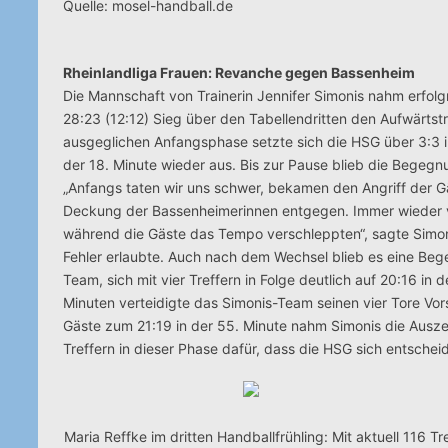
Quelle: mosel-handball.de
Rheinlandliga Frauen: Revanche gegen Bassenheim
Die Mannschaft von Trainerin Jennifer Simonis nahm erfolg
28:23 (12:12) Sieg über den Tabellendritten den Aufwärtst
ausgeglichen Anfangsphase setzte sich die HSG über 3:3 in
der 18. Minute wieder aus. Bis zur Pause blieb die Begegnu
„Anfangs taten wir uns schwer, bekamen den Angriff der Gäst
Deckung der Bassenheimerinnen entgegen. Immer wieder ve
während die Gäste das Tempo verschleppten“, sagte Simoni
Fehler erlaubte. Auch nach dem Wechsel blieb es eine Beg
Team, sich mit vier Treffern in Folge deutlich auf 20:16 i
Minuten verteidigte das Simonis-Team seinen vier Tore Vor
Gäste zum 21:19 in der 55. Minute nahm Simonis die Auszei
Treffern in dieser Phase dafür, dass die HSG sich entsche
Maria Reffke im dritten Handballfrühling: Mit aktuell 116 Tr