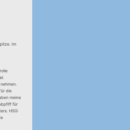
pitze. Im
olle
el.
u nehmen.
Für die
haben meine
bpfiff für
ters. HSG:
de