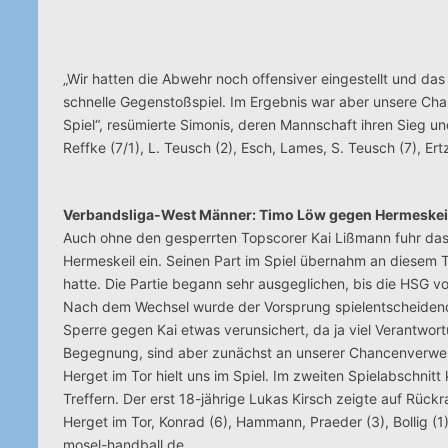
„Wir hatten die Abwehr noch offensiver eingestellt und das
schnelle Gegenstoßspiel. Im Ergebnis war aber unsere Cha
Spiel“, resümierte Simonis, deren Mannschaft ihren Sieg un
Reffke (7/1), L. Teusch (2), Esch, Lames, S. Teusch (7), Er
Verbandsliga-West Männer: Timo Löw gegen Hermeskeil 
Auch ohne den gesperrten Topscorer Kai Lißmann fuhr d
Hermeskeil ein. Seinen Part im Spiel übernahm an diesem 
hatte. Die Partie begann sehr ausgeglichen, bis die HSG v
Nach dem Wechsel wurde der Vorsprung spielentscheidend 
Sperre gegen Kai etwas verunsichert, da ja viel Verantwort
Begegnung, sind aber zunächst an unserer Chancenverwertun
Herget im Tor hielt uns im Spiel. Im zweiten Spielabschnit
Treffern. Der erst 18-jährige Lukas Kirsch zeigte auf Rück
Herget im Tor, Konrad (6), Hammann, Praeder (3), Bollig (1),
mosel-handball.de