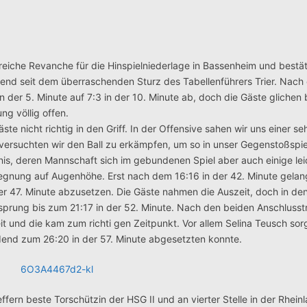
reiche Revanche für die Hinspielniederlage in Bassenheim und bestä
rend seit dem überraschenden Sturz des Tabellenführers Trier. Nach 
 der 5. Minute auf 7:3 in der 10. Minute ab, doch die Gäste glichen 
ng völlig offen.
e nicht richtig in den Griff. In der Offensive sahen wir uns einer se
rsuchten wir den Ball zu erkämpfen, um so in unser Gegenstoßspiel
s, deren Mannschaft sich im gebundenen Spiel aber auch einige lei
egnung auf Augenhöhe. Erst nach dem 16:16 in der 42. Minute gelan
n der 47. Minute abzusetzen. Die Gäste nahmen die Auszeit, doch in d
sprung bis zum 21:17 in der 52. Minute. Nach den beiden Anschlusst
t und die kam zum richti gen Zeitpunkt. Vor allem Selina Teusch sorg
idend zum 26:20 in der 57. Minute abgesetzten konnte.
effern beste Torschützin der HSG II und an vierter Stelle in der Rheinl