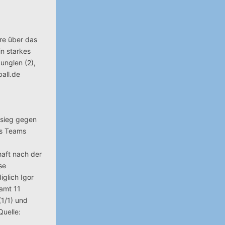
ore über das
n starkes
unglen (2),
ball.de
msieg gegen
es Teams
haft nach der
se
iglich Igor
samt 11
(1/1) und
Quelle: