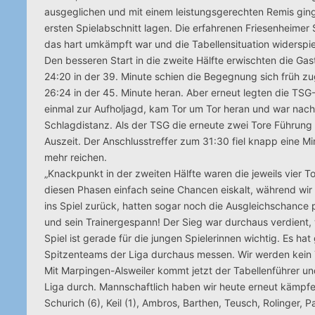
ausgeglichen und mit einem leistungsgerechten Remis ging
ersten Spielabschnitt lagen. Die erfahrenen Friesenheime
das hart umkämpft war und die Tabellensituation widerspieg
Den besseren Start in die zweite Hälfte erwischten die Ga
24:20 in der 39. Minute schien die Begegnung sich früh zu
26:24 in der 45. Minute heran. Aber erneut legten die TSG-S
einmal zur Aufholjagd, kam Tor um Tor heran und war nach
Schlagdistanz. Als der TSG die erneute zwei Tore Führu
Auszeit. Der Anschlusstreffer zum 31:30 fiel knapp eine Mi
mehr reichen.
„Knackpunkt in der zweiten Hälfte waren die jeweils vier 
diesen Phasen einfach seine Chancen eiskalt, während wi
ins Spiel zurück, hatten sogar noch die Ausgleichschanc
und sein Trainergespann! Der Sieg war durchaus verdient, 
Spiel ist gerade für die jungen Spielerinnen wichtig. Es ha
Spitzenteams der Liga durchaus messen. Wir werden kein
Mit Marpingen-Alsweiler kommt jetzt der Tabellenführer 
Liga durch. Mannschaftlich haben wir heute erneut kämpferi
Schurich (6), Keil (1), Ambros, Barthen, Teusch, Rolinger, 