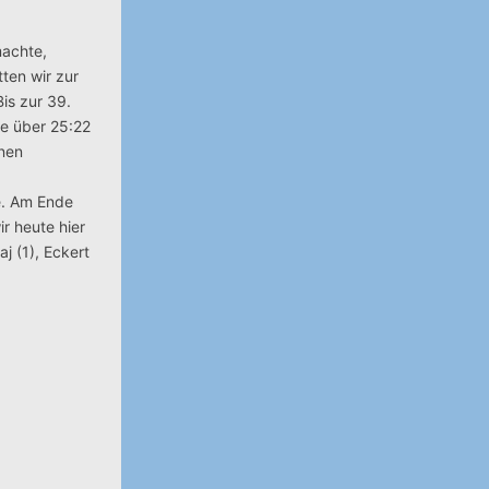
machte,
tten wir zur
is zur 39.
te über 25:22
enen
te. Am Ende
r heute hier
j (1), Eckert