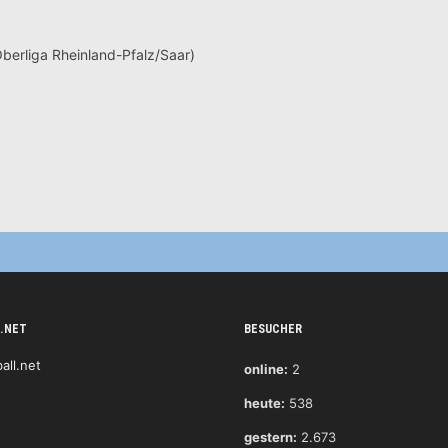
berliga Rheinland-Pfalz/Saar)
.NET
BESUCHER
online:
2
heute:
538
gestern:
2.673