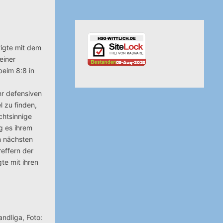
tigte mit dem
einer
beim 8:8 in
hr defensiven
 zu finden,
chtsinnige
g es ihrem
en nächsten
reffern der
te mit ihren
andliga, Foto: