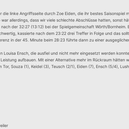
 die linke Angriffsseite durch Zoe Eiden, die ihr bestes Saisonspiel 
war allerdings, dass wir viele schlechte Abschlüsse hatten, sonst hä
z nach der 32:27 (13:12) bei der Spielgemeinschaft Wörth/Bornheim. B
hwertig, kassierte nach dem 23:22 drei Treffer in Folge und das soll
ierenz in der 45. Minute beim 28:23 führte dann zu einer ausgeglich
an Louisa Ensch, die ausfiel und nicht mehr eingesetzt werden konn
 Leistung aufbauen. Mit einer Alternative mehr im Rückraum hätten wi
r, Souza (1), Keidel (3), Teusch (2/1), Eiden (7), Ensch (5/4), Lusha
iler