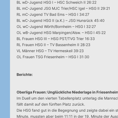
BL wD-Jugend HSG I – HSC Schweich II 26:22
BL mC-Jugend JSG MJC Trier/HSC Igel – HSG II 29:21
RL mC-Jugend TV Bad Ems – HSG I 34:27
BL wC-Jugend HSG II (a.K.) – JSG Hunsrück 45:40
OL wC-Jugend Wörth/Bornheim – HSG I 32:27
OL wB-Jugend HSG Marpingen/Alsw. – HSG I 45:22
BL Frauen HSG III – HSG PST/TVG Trier 16:33
RL Frauen HSG II – TV Bassenheim II 28:23
VL Männer HSG – TV Hermeskeil 39:23
OL Frauen TSG Friesenheim – HSG I 31:30
Berichte:
Oberliga Frauen: Unglückliche Niederlage in Friesenhei
Im Duell um den vierten Tabellenplatz unterlag die Mannsc
fällt damit auf den fünften Platz zurück.
Die HSG fand gut in die Begegnung und zeigte dabei ein st
Minute, mussten aber beim 11:11 in der 19. Minute der Au