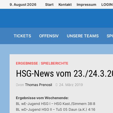
Zurück
9. August 2026
Start
Kontakt
Impressum
LOGIN
zum
Inhalt
TICKETS
OFFENSIV
UNSERE TEAMS
SP
ERGEBNISSE
/
SPIELBERICHTE
HSG-News vom 23./24.3.2
von
Thomas Prenosil
24. März 2019
Ergebnisse vom Wochenende:
BL wE-Jugend HSG I – HSG Kast./Simmern 38:8
BL wD-Jugend HSG II – TuS 05 Daun (a.K.) 4:16