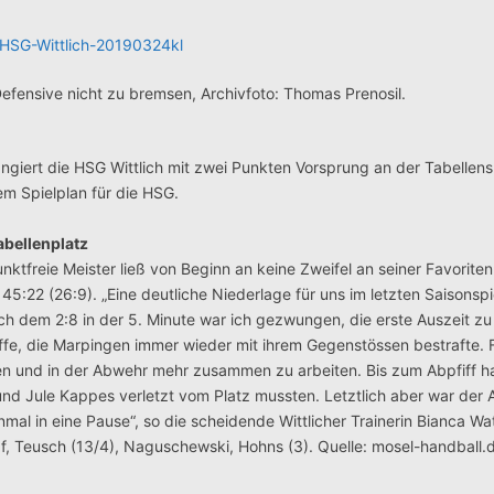
fensive nicht zu bremsen, Archivfoto: Thomas Prenosil.
angiert die HSG Wittlich mit zwei Punkten Vorsprung an der Tabellens
m Spielplan für die HSG.
abellenplatz
tfreie Meister ließ von Beginn an keine Zweifel an seiner Favoritenr
5:22 (26:9). „Eine deutliche Niederlage für uns im letzten Saisonspi
ach dem 2:8 in der 5. Minute war ich gezwungen, die erste Auszeit z
ffe, die Marpingen immer wieder mit ihrem Gegenstössen bestrafte. 
ielen und in der Abwehr mehr zusammen zu arbeiten. Bis zum Abpfiff 
nd Jule Kappes verletzt vom Platz mussten. Letztlich aber war der A
nmal in eine Pause“, so die scheidende Wittlicher Trainerin Bianca Wa
aaf, Teusch (13/4), Naguschewski, Hohns (3). Quelle: mosel-handball.