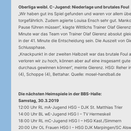
Oberliga weibl. C-Jugend: Niederlage und brutales Foul
„Wir haben gut ins Spiel gefunden und waren vor allem über
torgefährlich. Zudem agierte Louisa Ensch sehr gut. Manko 
Pause führen müssen“, klagte Wittlichs Trainer Olaf Gieren
Minute war das Team von Trainer Olaf Gierenz absolut gleic
in der 41. Minute die Entscheidung sein. Die Auszeit von G
Schlussphase.
„Knackpunkt in der zweiten Halbzeit war das brutale Foul 
verloren wir zu hoch, können aber auf eine insgesamt gute
durchaus gewinnen können“, meinte Gierenz. HSG: Reher im To
(4), Schoppe (4), Bettahar. Quelle: mosel-handball.de
Die nächsten Heimspiele in der BBS-Halle:
Samstag, 30.3.2019
12:00 Uhr RL mA-Jugend HSG – DJK St. Matthias Trier
14:00 Uhr BL wE-Jugend HSG I – TV Hermeskeil
18:00 Uhr RL mC-Jugend HSG I – HSG Kast./Simmern
20:00 Uhr OL Frauen HSG I – HSG DJK Marpingen/SC Alswe