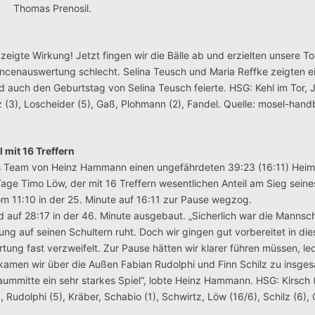
Thomas Prenosil.
 zeigte Wirkung! Jetzt fingen wir die Bälle ab und erzielten unsere T
ncenauswertung schlecht. Selina Teusch und Maria Reffke zeigten ei
d auch den Geburtstag von Selina Teusch feierte. HSG: Kehl im Tor, J
tz (3), Loscheider (5), Gaß, Plohmann (2), Fandel. Quelle: mosel-hand
mit 16 Treffern
as Team von Heinz Hammann einen ungefährdeten 39:23 (16:11) Hei
Tage Timo Löw, der mit 16 Treffern wesentlichen Anteil am Sieg sein
om 11:10 in der 25. Minute auf 16:11 zur Pause wegzog.
auf 28:17 in der 46. Minute ausgebaut. „Sicherlich war die Mannsc
ung auf seinen Schultern ruht. Doch wir gingen gut vorbereitet in die
g fast verzweifelt. Zur Pause hätten wir klarer führen müssen, led
t kamen wir über die Außen Fabian Rudolphi und Finn Schilz zu insge
raummitte ein sehr starkes Spiel“, lobte Heinz Hammann. HSG: Kirsch 
 Rudolphi (5), Kräber, Schabio (1), Schwirtz, Löw (16/6), Schilz (6), 