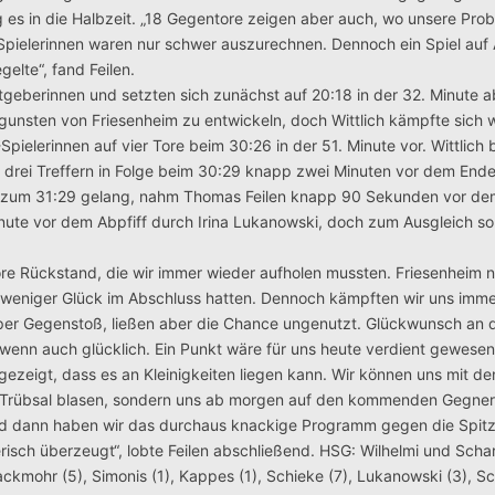
 es in die Halbzeit. „18 Gegentore zeigen aber auch, wo unsere Pro
r Spielerinnen waren nur schwer auszurechnen. Dennoch ein Spiel au
elte“, fand Feilen.
stgeberinnen und setzten sich zunächst auf 20:18 in der 32. Minute a
gunsten von Friesenheim zu entwickeln, doch Wittlich kämpfte sich 
pielerinnen auf vier Tore beim 30:26 in der 51. Minute vor. Wittlich 
 drei Treffern in Folge beim 30:29 knapp zwei Minuten vor dem Ende
ng zum 31:29 gelang, nahm Thomas Feilen knapp 90 Sekunden vor de
nute vor dem Abpfiff durch Irina Lukanowski, doch zum Ausgleich sol
Tore Rückstand, die wir immer wieder aufholen mussten. Friesenheim n
r weniger Glück im Abschluss hatten. Dennoch kämpften wir uns imme
e per Gegenstoß, ließen aber die Chance ungenutzt. Glückwunsch an
wenn auch glücklich. Ein Punkt wäre für uns heute verdient gewesen.
t gezeigt, dass es an Kleinigkeiten liegen kann. Wir können uns mit de
 Trübsal blasen, sondern uns ab morgen auf den kommenden Gegner 
und dann haben wir das durchaus knackige Programm gegen die Spit
sch überzeugt“, lobte Feilen abschließend. HSG: Wilhelmi und Scharfb
Packmohr (5), Simonis (1), Kappes (1), Schieke (7), Lukanowski (3), S