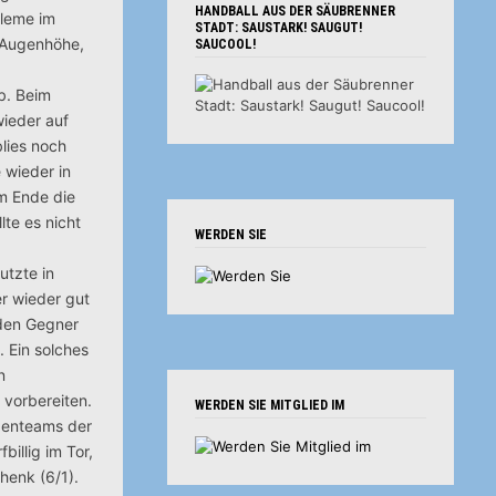
HANDBALL AUS DER SÄUBRENNER
bleme im
STADT: SAUSTARK! SAUGUT!
f Augenhöhe,
SAUCOOL!
b. Beim
wieder auf
blies noch
 wieder in
m Ende die
lte es nicht
WERDEN SIE
utzte in
r wieder gut
 den Gegner
 Ein solches
n
vorbereiten.
WERDEN SIE MITGLIED IM
zenteams der
illig im Tor,
chenk (6/1).