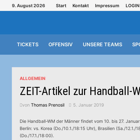
Zurück
9. August 2026
Start
Kontakt
Impressum
LOGIN
zum
Inhalt
TICKETS
OFFENSIV
UNSERE TEAMS
SP
ALLGEMEIN
ZEIT-Artikel zur Handball
von
Thomas Prenosil
5. Januar 2019
Die Handball-WM der Männer findet vom 10. bis 27. Januar
Berlin: vs. Korea (Do./10.1./18:15 Uhr), Brasilien (Sa./12.1.
(Do./17.1./18:00).