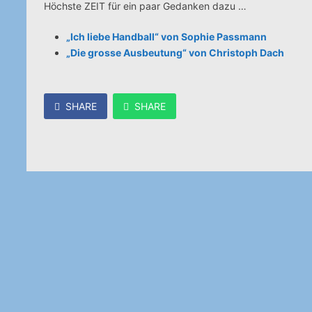
Höchste ZEIT für ein paar Gedanken dazu …
„Ich liebe Handball“ von Sophie Passmann
„Die grosse Ausbeutung“ von Christoph Dach
SHARE
SHARE