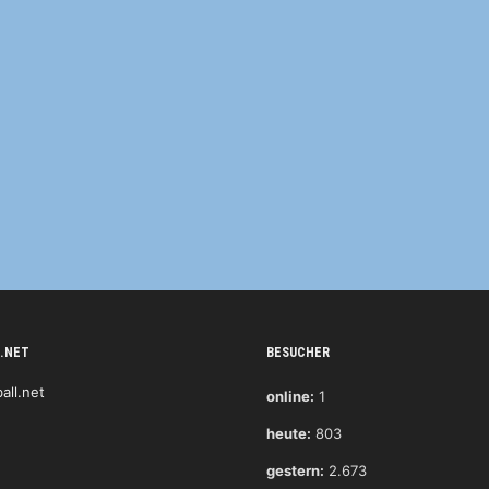
.NET
BESUCHER
online:
1
heute:
803
gestern:
2.673