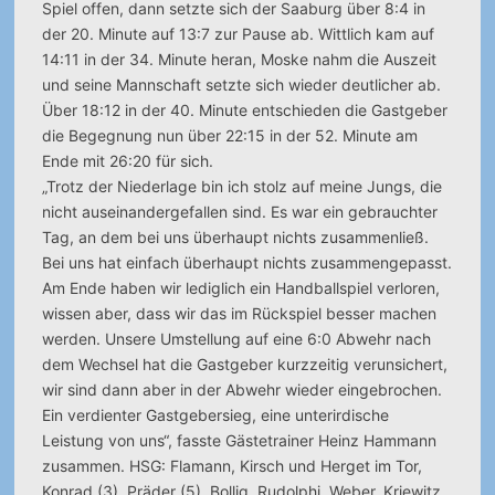
Spiel offen, dann setzte sich der Saaburg über 8:4 in
der 20. Minute auf 13:7 zur Pause ab. Wittlich kam auf
14:11 in der 34. Minute heran, Moske nahm die Auszeit
und seine Mannschaft setzte sich wieder deutlicher ab.
Über 18:12 in der 40. Minute entschieden die Gastgeber
die Begegnung nun über 22:15 in der 52. Minute am
Ende mit 26:20 für sich.
„Trotz der Niederlage bin ich stolz auf meine Jungs, die
nicht auseinandergefallen sind. Es war ein gebrauchter
Tag, an dem bei uns überhaupt nichts zusammenließ.
Bei uns hat einfach überhaupt nichts zusammengepasst.
Am Ende haben wir lediglich ein Handballspiel verloren,
wissen aber, dass wir das im Rückspiel besser machen
werden. Unsere Umstellung auf eine 6:0 Abwehr nach
dem Wechsel hat die Gastgeber kurzzeitig verunsichert,
wir sind dann aber in der Abwehr wieder eingebrochen.
Ein verdienter Gastgebersieg, eine unterirdische
Leistung von uns“, fasste Gästetrainer Heinz Hammann
zusammen. HSG: Flamann, Kirsch und Herget im Tor,
Konrad (3), Präder (5), Bollig, Rudolphi, Weber, Kriewitz