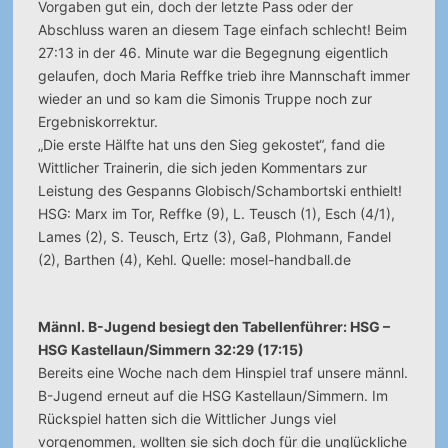
Vorgaben gut ein, doch der letzte Pass oder der
Abschluss waren an diesem Tage einfach schlecht! Beim
27:13 in der 46. Minute war die Begegnung eigentlich
gelaufen, doch Maria Reffke trieb ihre Mannschaft immer
wieder an und so kam die Simonis Truppe noch zur
Ergebniskorrektur.
„Die erste Hälfte hat uns den Sieg gekostet“, fand die
Wittlicher Trainerin, die sich jeden Kommentars zur
Leistung des Gespanns Globisch/Schambortski enthielt!
HSG: Marx im Tor, Reffke (9), L. Teusch (1), Esch (4/1),
Lames (2), S. Teusch, Ertz (3), Gaß, Plohmann, Fandel
(2), Barthen (4), Kehl. Quelle: mosel-handball.de
Männl. B-Jugend besiegt den Tabellenführer: HSG –
HSG Kastellaun/Simmern 32:29 (17:15)
Bereits eine Woche nach dem Hinspiel traf unsere männl.
B-Jugend erneut auf die HSG Kastellaun/Simmern. Im
Rückspiel hatten sich die Wittlicher Jungs viel
vorgenommen, wollten sie sich doch für die unglückliche