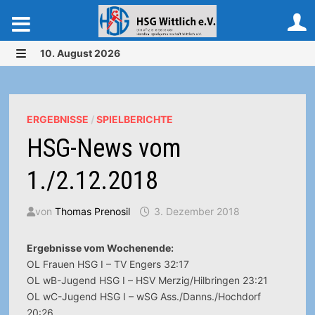
Zurück
10. August 2026
zum
MENÜ
Inhalt
ERGEBNISSE
/
SPIELBERICHTE
HSG-News vom
1./2.12.2018
von
Thomas Prenosil
3. Dezember 2018
Ergebnisse vom Wochenende:
OL Frauen HSG I – TV Engers 32:17
OL wB-Jugend HSG I – HSV Merzig/Hilbringen 23:21
OL wC-Jugend HSG I – wSG Ass./Danns./Hochdorf
20:26