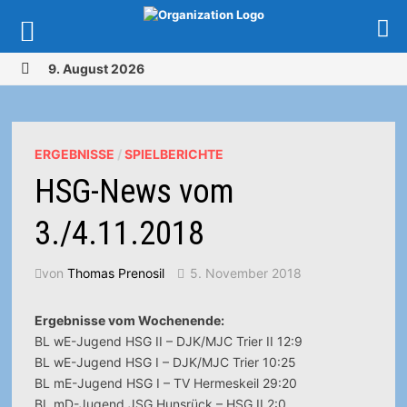
Zurück
9. August 2026
zum
MENÜ
Inhalt
ERGEBNISSE
/
SPIELBERICHTE
HSG-News vom
3./4.11.2018
von
Thomas Prenosil
5. November 2018
Ergebnisse vom Wochenende:
BL wE-Jugend HSG II – DJK/MJC Trier II 12:9
BL wE-Jugend HSG I – DJK/MJC Trier 10:25
BL mE-Jugend HSG I – TV Hermeskeil 29:20
BL mD-Jugend JSG Hunsrück – HSG II 2:0