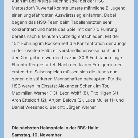
Auch im Bezirksliga-Nachholspiel bei der HSG
Mertesdorf/Ruwertal konnte unsere männliche B-Jugend
einen ungefährdeten Auswärtssieg einfahren. Dabei
begann das HSG-Team beim Tabellenletzten sehr
konzentriert und hatte das Spiel mit der 7:0 Führung
bereits nach 8 Minuten vorzeitig entschieden. Mit der
15:1 Führung im Rücken ließ die Konzentration der Jungs
in der zweiten Halbzeit verständlicherweise nach und
den Gastgebern wurden bis zum 30:8 Endstand einige
Ehrentreffer gestattet. Nach den klaren Erfolgen in den
ersten drei Saisonspielen müssen sich die Jungs nun
gegen die stärkeren Mannschaften behaupten. Für die
HSG waren im Einsatz: Alexander Schenk im Tor,
Maximilian Werner (13), Leon Wolff (8), Tito Illigen (4),
Aron Etteldorf (2), Artjom Belovs (2), Luca Müller (1) und
Daniel Wiesenack. Bericht: Jürgen Werner
Die nächsten Heimspiele in der BBS-Halle:
Samstag, 10. November