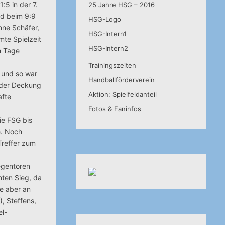
:5 in der 7.
25 Jahre HSG – 2016
nd beim 9:9
HSG-Logo
Anne Schäfer,
HSG-Intern1
mte Spielzeit
HSG-Intern2
m Tage
Trainingszeiten
t und so war
Handballförderverein
 der Deckung
Aktion: Spielfeldanteil
afte
Fotos & Faninfos
ie FSG bis
e. Noch
Treffer zum
egentoren
nten Sieg, da
e aber an
, Steffens,
el-