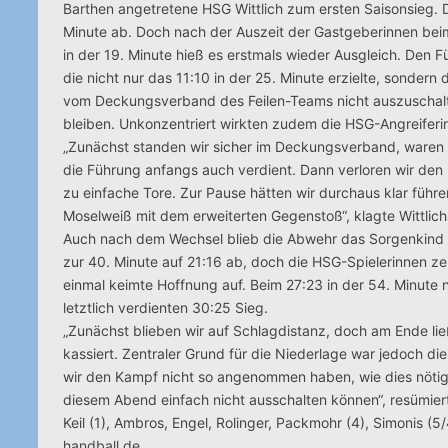
Barthen angetretene HSG Wittlich zum ersten Saisonsieg. D
Minute ab. Doch nach der Auszeit der Gastgeberinnen bei
in der 19. Minute hieß es erstmals wieder Ausgleich. Den Fü
die nicht nur das 11:10 in der 25. Minute erzielte, sonder
vom Deckungsverband des Feilen-Teams nicht auszuschal
bleiben. Unkonzentriert wirkten zudem die HSG-Angreifer
„Zunächst standen wir sicher im Deckungsverband, waren im 
die Führung anfangs auch verdient. Dann verloren wir de
zu einfache Tore. Zur Pause hätten wir durchaus klar führ
Moselweiß mit dem erweiterten Gegenstoß“, klagte Wittlich
Auch nach dem Wechsel blieb die Abwehr das Sorgenkind u
zur 40. Minute auf 21:16 ab, doch die HSG-Spielerinnen ze
einmal keimte Hoffnung auf. Beim 27:23 in der 54. Minute 
letztlich verdienten 30:25 Sieg.
„Zunächst blieben wir auf Schlagdistanz, doch am Ende li
kassiert. Zentraler Grund für die Niederlage war jedoch d
wir den Kampf nicht so angenommen haben, wie dies nötig
diesem Abend einfach nicht ausschalten können“, resümiert
Keil (1), Ambros, Engel, Rolinger, Packmohr (4), Simonis (5
handball.de