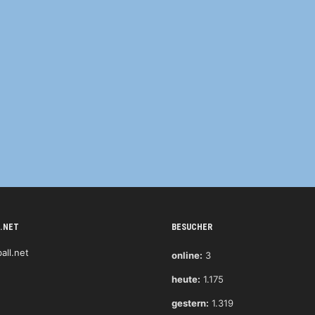
.NET
BESUCHER
online:
3
heute:
1.175
gestern:
1.319