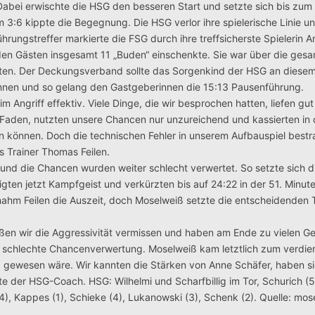
abei erwischte die HSG den besseren Start und setzte sich bis zum 1
m 3:6 kippte die Begegnung.
Die HSG verlor ihre spielerische Linie u
hrungstreffer markierte die FSG durch ihre treffsicherste Spielerin 
n den Gästen insgesamt 11 „Buden“ einschenkte. Sie war über die gesa
ten. Der Deckungsverband sollte das Sorgenkind der HSG an diese
innen und so gelang den Gastgeberinnen die 15:13 Pausenführung.
Angriff effektiv. Viele Dinge, die wir besprochen hatten, liefen gu
n Faden, nutzten unsere Chancen nur unzureichend und kassierten in
en können. Doch die technischen Fehler in unserem Aufbauspiel bestr
s Trainer Thomas Feilen.
nd die Chancen wurden weiter schlecht verwertet. So setzte sich d
igten jetzt Kampfgeist und verkürzten bis auf 24:22 in der 51. Minut
nahm Feilen die Auszeit, doch Moselweiß setzte die entscheidenden 
eßen wir die Aggressivität vermissen und haben am Ende zu vielen G
ie schlechte Chancenverwertung. Moselweiß kam letztlich zum verdie
 gewesen wäre. Wir kannten die Stärken von Anne Schäfer, haben si
e der HSG-Coach. HSG: Wilhelmi und Scharfbillig im Tor, Schurich (5)
/4), Kappes (1), Schieke (4), Lukanowski (3), Schenk (2). Quelle: mos