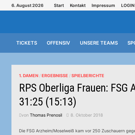
Zurück
6. August 2026
Start
Kontakt
Impressum
LOGIN
zum
Inhalt
TICKETS
OFFENSIV
UNSERE TEAMS
SP
1. DAMEN
/
ERGEBNISSE
/
SPIELBERICHTE
RPS Oberliga Frauen: FSG 
31:25 (15:13)
von
Thomas Prenosil
8. Oktober 2018
Die FSG Arzheim/Moselweiß kam vor 250 Zuschauern gegen 