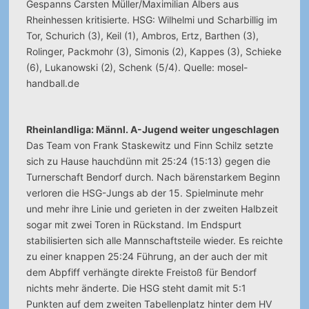
Gespanns Carsten Müller/Maximilian Albers aus
Rheinhessen kritisierte. HSG: Wilhelmi und Scharbillig im
Tor, Schurich (3), Keil (1), Ambros, Ertz, Barthen (3),
Rolinger, Packmohr (3), Simonis (2), Kappes (3), Schieke
(6), Lukanowski (2), Schenk (5/4). Quelle: mosel-
handball.de
Rheinlandliga: Männl. A-Jugend weiter ungeschlagen
Das Team von Frank Staskewitz und Finn Schilz setzte
sich zu Hause hauchdünn mit 25:24 (15:13) gegen die
Turnerschaft Bendorf durch. Nach bärenstarkem Beginn
verloren die HSG-Jungs ab der 15. Spielminute mehr
und mehr ihre Linie und gerieten in der zweiten Halbzeit
sogar mit zwei Toren in Rückstand. Im Endspurt
stabilisierten sich alle Mannschaftsteile wieder. Es reichte
zu einer knappen 25:24 Führung, an der auch der mit
dem Abpfiff verhängte direkte Freistoß für Bendorf
nichts mehr änderte. Die HSG steht damit mit 5:1
Punkten auf dem zweiten Tabellenplatz hinter dem HV