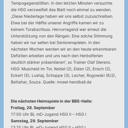
Tempogegenstößen. In den letzten Minuten versuchte
die HSG verzweifelt das Blatt noch einmal zu wenden.
„Diese Niederlage haben wir uns selbst zuzuschreiben.
Etwa bei der Hälfte unserer Angriffe kamen wir zu
keinem Torabschluss. Hervorragend war erneut die
Unterstützung von den Rängen. Eine solche Stimmung
haben wir nur selten bei Seniorenspielen. In den
nächsten Wochen werden wir an den heute erkennbaren
Defiziten arbeiten und uns nach den Herbstferien
deutlich stärker präsentieren“, so Trainer Olaf Gierenz.
HSG: Muscheid im Tor, Keidel (2), Eiden (2), Ensch (2),
Eckert (5), Lushaj, Schoppe (3), Lecher, Rogowski (6/2),
Bettahar, Souza. Quelle: mosel-handball.de
Die nächsten Heimspiele in der BBS-Halle:
Freitag, 28. September
17:00 Uhr BL mD-Jugend HSG II – HSG I
Samstag, 29. September
13:15 Uhr BL wD-Jugend HSG II – HSG I