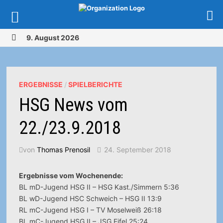
Zurück
9. August 2026
zum
MENÜ
Inhalt
ERGEBNISSE
/
SPIELBERICHTE
HSG News vom
22./23.9.2018
von
Thomas Prenosil
24. September 2018
Ergebnisse vom Wochenende:
BL mD-Jugend HSG II – HSG Kast./Simmern 5:36
BL wD-Jugend HSC Schweich – HSG II 13:9
RL mC-Jugend HSG I – TV Moselweiß 26:18
BL mC-Jugend HSG II – JSG Eifel 25:24