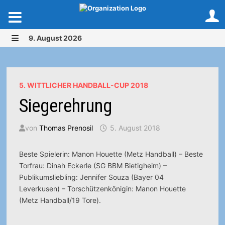
Zurück
9. August 2026
zum
MENÜ
Inhalt
5. WITTLICHER HANDBALL-CUP 2018
Siegerehrung
von
Thomas Prenosil
5. August 2018
Beste Spielerin: Manon Houette (Metz Handball) – Beste
Torfrau: Dinah Eckerle (SG BBM Bietigheim) –
Publikumsliebling: Jennifer Souza (Bayer 04
Leverkusen) – Torschützenkönigin: Manon Houette
(Metz Handball/19 Tore).