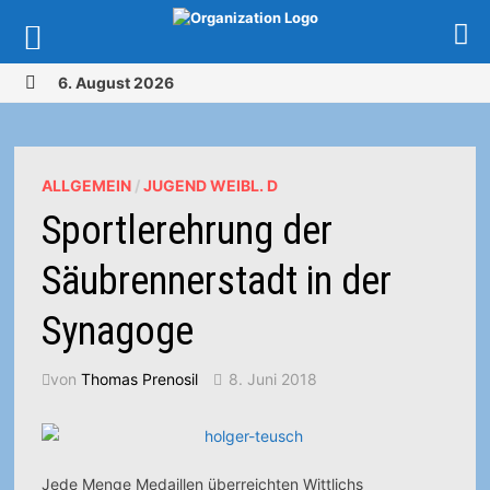
Zurück
6. August 2026
zum
MENÜ
Inhalt
ALLGEMEIN
/
JUGEND WEIBL. D
Sportlerehrung der
Säubrennerstadt in der
Synagoge
von
Thomas Prenosil
8. Juni 2018
Jede Menge Medaillen überreichten Wittlichs