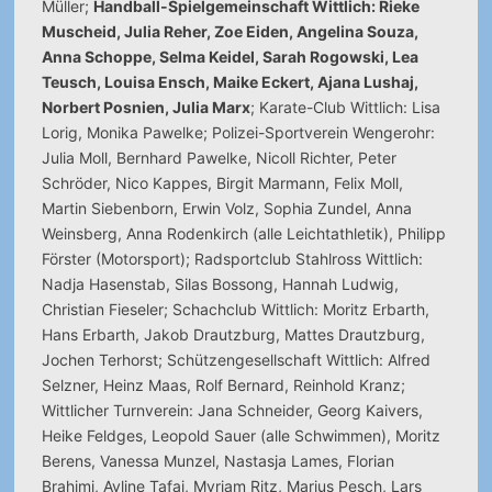
Müller;
Handball-Spielgemeinschaft Wittlich: Rieke
Muscheid, Julia Reher, Zoe Eiden, Angelina Souza,
Anna Schoppe, Selma Keidel, Sarah Rogowski, Lea
Teusch, Louisa Ensch, Maike Eckert, Ajana Lushaj,
Norbert Posnien, Julia Marx
; Karate-Club Wittlich: Lisa
Lorig, Monika Pawelke; Polizei-Sportverein Wengerohr:
Julia Moll, Bernhard Pawelke, Nicoll Richter, Peter
Schröder, Nico Kappes, Birgit Marmann, Felix Moll,
Martin Siebenborn, Erwin Volz, Sophia Zundel, Anna
Weinsberg, Anna Rodenkirch (alle Leichtathletik), Philipp
Förster (Motorsport); Radsportclub Stahlross Wittlich:
Nadja Hasenstab, Silas Bossong, Hannah Ludwig,
Christian Fieseler; Schachclub Wittlich: Moritz Erbarth,
Hans Erbarth, Jakob Drautzburg, Mattes Drautzburg,
Jochen Terhorst; Schützengesellschaft Wittlich: Alfred
Selzner, Heinz Maas, Rolf Bernard, Reinhold Kranz;
Wittlicher Turnverein: Jana Schneider, Georg Kaivers,
Heike Feldges, Leopold Sauer (alle Schwimmen), Moritz
Berens, Vanessa Munzel, Nastasja Lames, Florian
Brahimi, Ayline Tafaj, Myriam Ritz, Marius Pesch, Lars