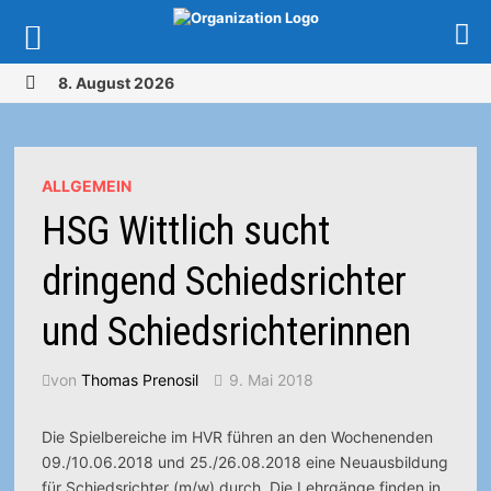
Zurück
8. August 2026
zum
MENÜ
Inhalt
ALLGEMEIN
HSG Wittlich sucht
dringend Schiedsrichter
und Schiedsrichterinnen
von
Thomas Prenosil
9. Mai 2018
Die Spielbereiche im HVR führen an den Wochenenden
09./10.06.2018 und 25./26.08.2018 eine Neuausbildung
für Schiedsrichter (m/w) durch. Die Lehrgänge finden in