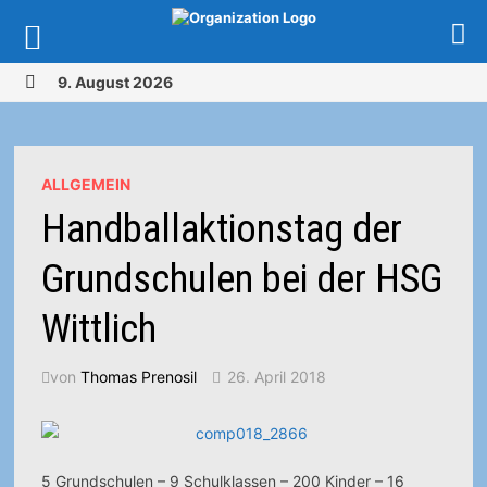
Zurück
9. August 2026
zum
MENÜ
Inhalt
ALLGEMEIN
Handballaktionstag der
Grundschulen bei der HSG
Wittlich
von
Thomas Prenosil
26. April 2018
5 Grundschulen – 9 Schulklassen – 200 Kinder – 16