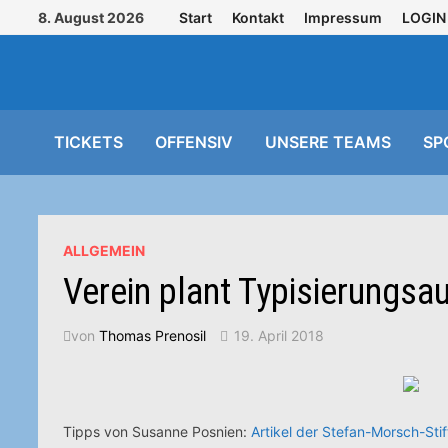
Zurück
8. August 2026
Start
Kontakt
Impressum
LOGIN
zum
Inhalt
TICKETS
OFFENSIV
UNSERE TEAMS
SP
ALLGEMEIN
Verein plant Typisierungsau
von
Thomas Prenosil
19. April 2018
Tipps von Susanne Posnien:
Artikel der Stefan-Morsch-Sti