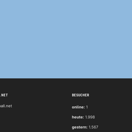
.NET
BESUCHER
online:
1
heute:
1.998
gestern:
1.567