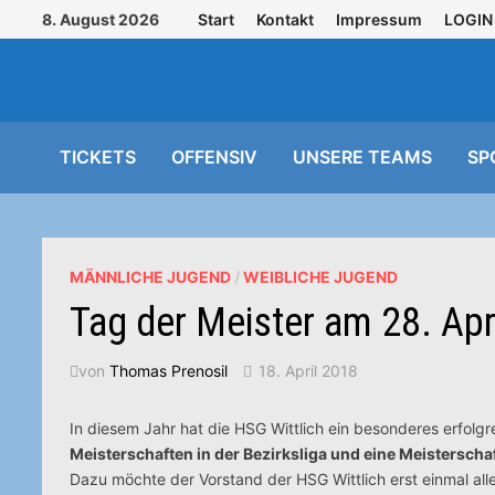
Zurück
8. August 2026
Start
Kontakt
Impressum
LOGIN
zum
Inhalt
TICKETS
OFFENSIV
UNSERE TEAMS
SP
MÄNNLICHE JUGEND
/
WEIBLICHE JUGEND
Tag der Meister am 28. Apr
von
Thomas Prenosil
18. April 2018
In diesem Jahr hat die HSG Wittlich ein besonderes erfol
Meisterschaften in der Bezirksliga und eine Meisterschaf
Dazu möchte der Vorstand der HSG Wittlich erst einmal al