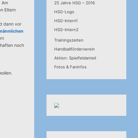
n. Am
25 Jahre HSG – 2016
n Eltern
HSG-Logo
HSG-Intern1
rd dann vor
HSG-Intern2
männlichen
ern
Trainingszeiten
chaften noch
Handballförderverein
Aktion: Spielfeldanteil
Fotos & Faninfos
wollen.