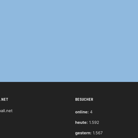
.NET
BESUCHER
online:
4
heute:
1.592
gestern:
1.567