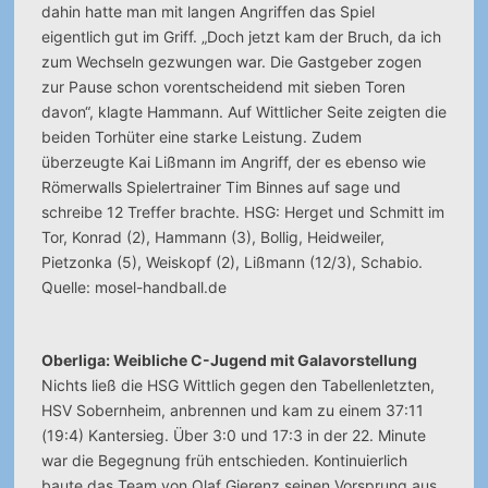
dahin hatte man mit langen Angriffen das Spiel
eigentlich gut im Griff. „Doch jetzt kam der Bruch, da ich
zum Wechseln gezwungen war. Die Gastgeber zogen
zur Pause schon vorentscheidend mit sieben Toren
davon“, klagte Hammann. Auf Wittlicher Seite zeigten die
beiden Torhüter eine starke Leistung. Zudem
überzeugte Kai Lißmann im Angriff, der es ebenso wie
Römerwalls Spielertrainer Tim Binnes auf sage und
schreibe 12 Treffer brachte. HSG: Herget und Schmitt im
Tor, Konrad (2), Hammann (3), Bollig, Heidweiler,
Pietzonka (5), Weiskopf (2), Lißmann (12/3), Schabio.
Quelle: mosel-handball.de
Oberliga: Weibliche C-Jugend mit Galavorstellung
Nichts ließ die HSG Wittlich gegen den Tabellenletzten,
HSV Sobernheim, anbrennen und kam zu einem 37:11
(19:4) Kantersieg. Über 3:0 und 17:3 in der 22. Minute
war die Begegnung früh entschieden. Kontinuierlich
baute das Team von Olaf Gierenz seinen Vorsprung aus