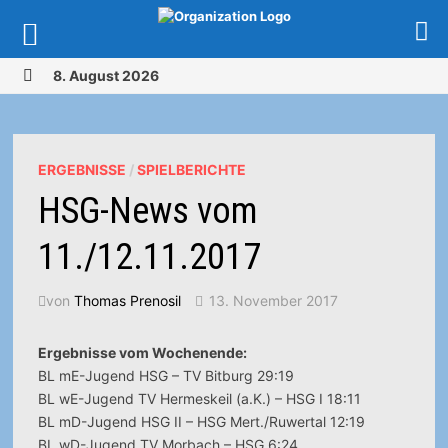
Zurück
8. August 2026
zum
MENÜ
Inhalt
ERGEBNISSE
/
SPIELBERICHTE
HSG-News vom
11./12.11.2017
von
Thomas Prenosil
13. November 2017
Ergebnisse vom Wochenende:
BL mE-Jugend HSG – TV Bitburg 29:19
BL wE-Jugend TV Hermeskeil (a.K.) – HSG I 18:11
BL mD-Jugend HSG II – HSG Mert./Ruwertal 12:19
BL wD-Jugend TV Morbach – HSG 6:24