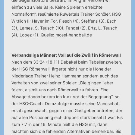
die Gegenstoßtore bestraft. Im Angriff verloren wir
einfach zu viele Bälle. Keine Spielerin erreichte
Normalform“, resümierte Ruwertals Trainer Schöler. HSG
Wittlich II: Hayer im Tor, Flesch (4), Steffens (3), Esch
(3), Lames, S. Teusch (10), Fandel (2), Ertz, L. Teusch
(4), Lopez (1). Quelle: mosel-handball.de
Verbandsliga Männer: Voll auf die Zwölf in Römerwall
Nach dem 33:24 (18:11) Debakel beim Tabellenzweiten,
der HSG Römerwall, ärgerte nicht nur die Höhe der
Niederlage Trainer Heinz Hammann sondern auch das
Verhalten von zwei seiner Spieler: „Die gingen lieber
feiern, als mit uns nach Römerwall zu fahren. Eine
Absage davon bekam ich kurz vor der Begegnung“, so
der HSG-Coach. Demzufolge musste seine Mannschaft
ersatzgeschwächt gegen einen Gastgeber antreten, der
auf allen Positionen gleich doppelt stark besetzt war. Bis
zum 7:7 in der 16. Minute hielt die HSG mit, dann
machten sich die fehlenden Alternativen bemerkbar. Bis