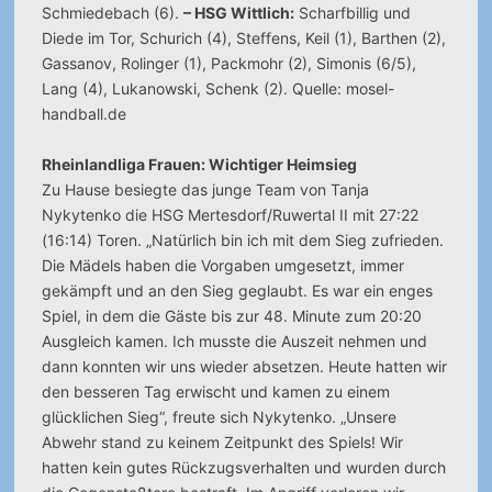
Schmiedebach (6).
– HSG Wittlich:
Scharfbillig und
Diede im Tor, Schurich (4), Steffens, Keil (1), Barthen (2),
Gassanov, Rolinger (1), Packmohr (2), Simonis (6/5),
Lang (4), Lukanowski, Schenk (2). Quelle: mosel-
handball.de
Rheinlandliga Frauen: Wichtiger Heimsieg
Zu Hause besiegte das junge Team von Tanja
Nykytenko die HSG Mertesdorf/Ruwertal II mit 27:22
(16:14) Toren. „Natürlich bin ich mit dem Sieg zufrieden.
Die Mädels haben die Vorgaben umgesetzt, immer
gekämpft und an den Sieg geglaubt. Es war ein enges
Spiel, in dem die Gäste bis zur 48. Minute zum 20:20
Ausgleich kamen. Ich musste die Auszeit nehmen und
dann konnten wir uns wieder absetzen. Heute hatten wir
den besseren Tag erwischt und kamen zu einem
glücklichen Sieg“, freute sich Nykytenko. „Unsere
Abwehr stand zu keinem Zeitpunkt des Spiels! Wir
hatten kein gutes Rückzugsverhalten und wurden durch