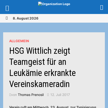
Zurück
8. August 2026
zum
MENÜ
Inhalt
ALLGEMEIN
HSG Wittlich zeigt
Teamgeist für an
Leukämie erkrankte
Vereinskameradin
von
Thomas Prenosil
12. Juli 2017
Verein ruft am Mittwoch, 23. August, zur Typisierung