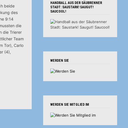
HANDBALL AUS DER SÄUBRENNER
ch beide
STADT: SAUSTARK! SAUGUT!
SAUCOOL!
ckung des
ne 9:14
 mussten die
 die Trierer
ttlicher Team
m Tor), Carlo
r (4),
WERDEN SIE
WERDEN SIE MITGLIED IM