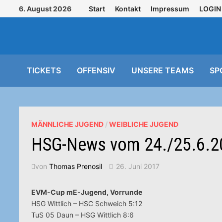
Zurück
6. August 2026
Start
Kontakt
Impressum
LOGIN
zum
Inhalt
TICKETS
OFFENSIV
UNSERE TEAMS
SP
MÄNNLICHE JUGEND
/
WEIBLICHE JUGEND
HSG-News vom 24./25.6.2
von
Thomas Prenosil
26. Juni 2017
EVM-Cup mE-Jugend, Vorrunde
HSG Wittlich – HSC Schweich 5:12
TuS 05 Daun – HSG Wittlich 8:6