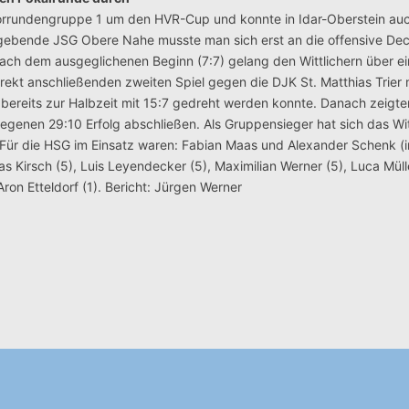
Vorrundengruppe 1 um den HVR-Cup und konnte in Idar-Oberstein au
tgebende JSG Obere Nahe musste man sich erst an die offensive De
ach dem ausgeglichenen Beginn (7:7) gelang den Wittlichern über ei
irekt anschließenden zweiten Spiel gegen die DJK St. Matthias Trier
ereits zur Halbzeit mit 15:7 gedreht werden konnte. Danach zeigten
genen 29:10 Erfolg abschließen. Als Gruppensieger hat sich das Wi
. Für die HSG im Einsatz waren: Fabian Maas und Alexander Schenk (i
s Kirsch (5), Luis Leyendecker (5), Maximilian Werner (5), Luca Mülle
ron Etteldorf (1). Bericht: Jürgen Werner