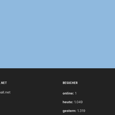
.NET
BESUCHER
online:
1
heute:
1.049
gestern:
1.319