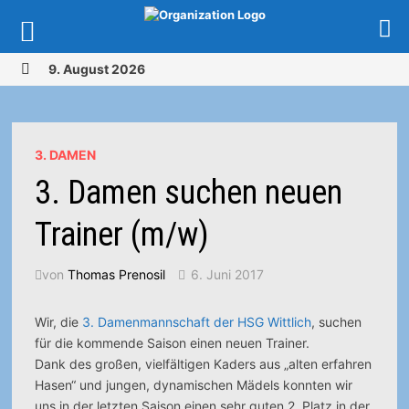
Zurück
9. August 2026
zum
MENÜ
Inhalt
3. DAMEN
3. Damen suchen neuen
Trainer (m/w)
von
Thomas Prenosil
6. Juni 2017
Wir, die
3. Damenmannschaft der HSG Wittlich
, suchen
für die kommende Saison einen neuen Trainer.
Dank des großen, vielfältigen Kaders aus „alten erfahren
Hasen“ und jungen, dynamischen Mädels konnten wir
uns in der letzten Saison einen sehr guten 2. Platz in der