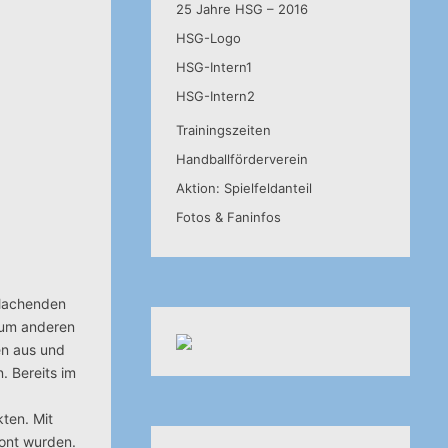
25 Jahre HSG – 2016
HSG-Logo
HSG-Intern1
HSG-Intern2
Trainingszeiten
Handballförderverein
Aktion: Spielfeldanteil
Fotos & Faninfos
 lachenden
 zum anderen
en aus und
. Bereits im
kten. Mit
hont wurden.