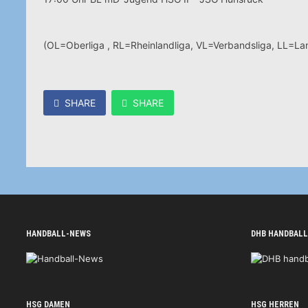
(OL=Oberliga , RL=Rheinlandliga, VL=Verbandsliga, LL=Lan
SHARE
SHARE
HANDBALL-NEWS
DHB HANDBALL
HSG DAMEN
HSG HERREN