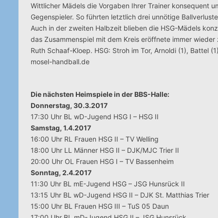
Wittlicher Mädels die Vorgaben Ihrer Trainer konsequent u
Gegenspieler. So führten letztlich drei unnötige Ballverlus
Auch in der zweiten Halbzeit blieben die HSG-Mädels konz
das Zusammenspiel mit dem Kreis eröffnete immer wieder zus
Ruth Schaaf-Kloep. HSG: Stroh im Tor, Arnoldi (1), Battel (1)
mosel-handball.de
Die nächsten Heimspiele in der BBS-Halle:
Donnerstag, 30.3.2017
17:30 Uhr BL wD-Jugend HSG I – HSG II
Samstag, 1.4.2017
16:00 Uhr RL Frauen HSG II – TV Welling
18:00 Uhr LL Männer HSG II – DJK/MJC Trier II
20:00 Uhr OL Frauen HSG I – TV Bassenheim
Sonntag, 2.4.2017
11:30 Uhr BL mE-Jugend HSG – JSG Hunsrück II
13:15 Uhr BL wD-Jugend HSG II – DJK St. Matthias Trier
15:00 Uhr BL Frauen HSG III – TuS 05 Daun
17:00 Uhr BL mD-Jugend HSG II – JSG Hunsrück