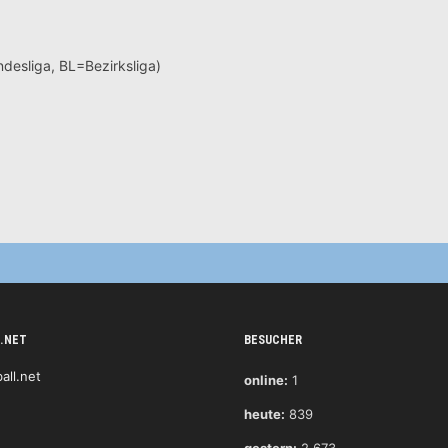
desliga, BL=Bezirksliga)
.NET
BESUCHER
online:
1
heute:
839