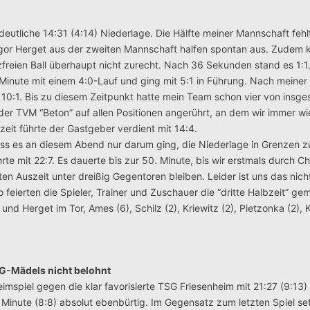
deutliche 14:31 (4:14) Niederlage. Die Hälfte meiner Mannschaft fehl
Igor Herget aus der zweiten Mannschaft halfen spontan aus. Zudem 
reien Ball überhaupt nicht zurecht. Nach 36 Sekunden stand es 1:1
 Minute mit einem 4:0-Lauf und ging mit 5:1 in Führung. Nach meiner 
f 10:1. Bis zu diesem Zeitpunkt hatte mein Team schon vier von insg
der TVM “Beton” auf allen Positionen angerührt, an dem wir immer w
zeit führte der Gastgeber verdient mit 14:4.
ss es an diesem Abend nur darum ging, die Niederlage in Grenzen zu
te mit 22:7. Es dauerte bis zur 50. Minute, bis wir erstmals durch Ch
en Auszeit unter dreißig Gegentoren bleiben. Leider ist uns das nich
feierten die Spieler, Trainer und Zuschauer die “dritte Halbzeit” g
d Herget im Tor, Ames (6), Schilz (2), Kriewitz (2), Pietzonka (2), K
SG-Mädels nicht belohnt
mspiel gegen die klar favorisierte TSG Friesenheim mit 21:27 (9:13) 
. Minute (8:8) absolut ebenbürtig. Im Gegensatz zum letzten Spiel se