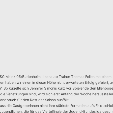
FSG Mainz 05/Budenheim II schaute Trainer Thomas Feilen mit einem
n haben wir einen in dieser Höhe nicht erwarteten Erfolg gefeiert,
“. So kugelte sich Jennifer Simonis kurz vor Spielende den Ellenbog
ie Verletzungen sind, wird sich erst Anfang der Woche herausstellen
andbruch für den Rest der Saison ausfällt.
ss die Gastgeberinnen nicht ihre stärkste Formation aufs Feld schic
A-Jugendlichen, die für das Viertelfinale der Jugend-Bundesliga gesc