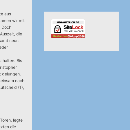
te aus
kamen wir mit
. Doch
Auszeit, die
esamt neun
ieder
 halten. Bis
ristopher
t gelungen.
emeinsam nach
utscheid (1),
Toren, legte
tzten die