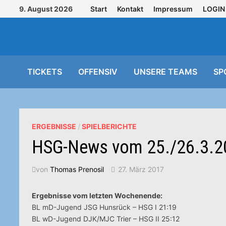
Zurück
9. August 2026
Start
Kontakt
Impressum
LOGIN
zum
Inhalt
TICKETS
OFFENSIV
UNSERE TEAMS
SP
ERGEBNISSE
/
SPIELBERICHTE
HSG-News vom 25./26.3.2
von
Thomas Prenosil
27. März 2017
Ergebnisse vom letzten Wochenende:
BL mD-Jugend JSG Hunsrück – HSG I 21:19
BL wD-Jugend DJK/MJC Trier – HSG II 25:12