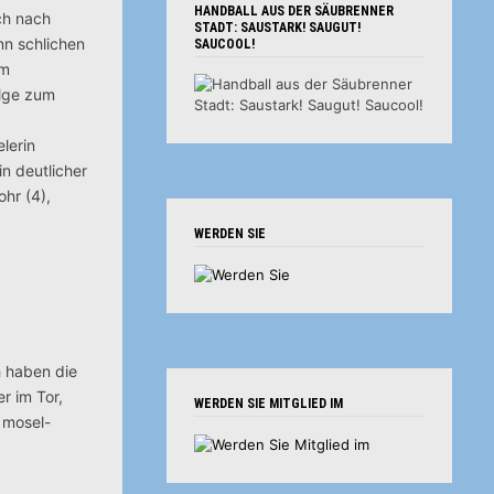
HANDBALL AUS DER SÄUBRENNER
ch nach
STADT: SAUSTARK! SAUGUT!
nn schlichen
SAUCOOL!
am
olge zum
lerin
n deutlicher
ohr (4),
WERDEN SIE
h haben die
r im Tor,
WERDEN SIE MITGLIED IM
: mosel-