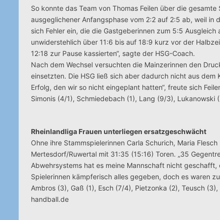
So konnte das Team von Thomas Feilen über die gesamte Sp
ausgeglichener Anfangsphase vom 2:2 auf 2:5 ab, weil in 
sich Fehler ein, die die Gastgeberinnen zum 5:5 Ausgleic
unwiderstehlich über 11:6 bis auf 18:9 kurz vor der Halbze
12:18 zur Pause kassierten“, sagte der HSG-Coach.
Nach dem Wechsel versuchten die Mainzerinnen den Druck zu
einsetzten. Die HSG ließ sich aber dadurch nicht aus dem
Erfolg, den wir so nicht eingeplant hatten“, freute sich Feil
Simonis (4/1), Schmiedebach (1), Lang (9/3), Lukanowski (
Rheinlandliga Frauen unterliegen ersatzgeschwächt
Ohne ihre Stammspielerinnen Carla Schurich, Maria Flesch
Mertesdorf/Ruwertal mit 31:35 (15:16) Toren. „35 Gegentre
Abwehrsystems hat es meine Mannschaft nicht geschafft, 
Spielerinnen kämpferisch alles gegeben, doch es waren zu v
Ambros (3), Gaß (1), Esch (7/4), Pietzonka (2), Teusch (3), 
handball.de