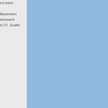
uent beim
. Besonders
Betreuerin
s (1). Quelle: