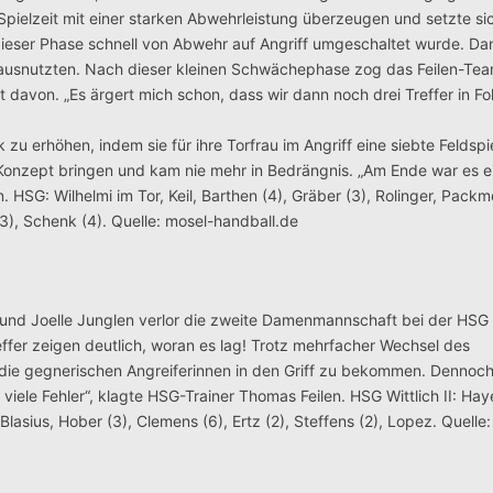
ielzeit mit einer starken Abwehrleistung überzeugen und setzte si
dieser Phase schnell von Abwehr auf Angriff umgeschaltet wurde. Da
h ausnutzten. Nach dieser kleinen Schwächephase zog das Feilen-Te
it davon. „Es ärgert mich schon, dass wir dann noch drei Treffer in F
 erhöhen, indem sie für ihre Torfrau im Angriff eine siebte Feldspie
 Konzept bringen und kam nie mehr in Bedrängnis. „Am Ende war es ei
en. HSG: Wilhelmi im Tor, Keil, Barthen (4), Gräber (3), Rolinger, Packm
3), Schenk (4). Quelle: mosel-handball.de
 und Joelle Junglen verlor die zweite Damenmannschaft bei der HSG
ffer zeigen deutlich, woran es lag! Trotz mehrfacher Wechsel des
die gegnerischen Angreiferinnen in den Griff zu bekommen. Dennoc
iele Fehler“, klagte HSG-Trainer Thomas Feilen. HSG Wittlich II: Haye
Blasius, Hober (3), Clemens (6), Ertz (2), Steffens (2), Lopez. Quelle