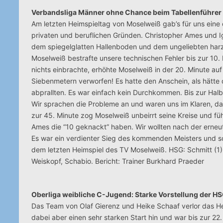
Verbandsliga Männer ohne Chance beim Tabellenführer
Am letzten Heimspieltag von Moselweiß gab’s für uns eine 
privaten und beruflichen Gründen. Christopher Ames und 
dem spiegelglatten Hallenboden und dem ungeliebten harzf
Moselweiß bestrafte unsere technischen Fehler bis zur 10.
nichts einbrachte, erhöhte Moselweiß in der 20. Minute au
Siebenmetern verworfen! Es hatte den Anschein, als hätte 
abprallten. Es war einfach kein Durchkommen. Bis zur Halb
Wir sprachen die Probleme an und waren uns im Klaren, da
zur 45. Minute zog Moselweiß unbeirrt seine Kreise und führ
Ames die “10 geknackt” haben. Wir wollten nach der erneut
Es war ein verdienter Sieg des kommenden Meisters und so 
dem letzten Heimspiel des TV Moselweiß. HSG: Schmitt (1) un
Weiskopf, Schabio. Bericht: Trainer Burkhard Praeder
Oberliga weibliche C-Jugend: Starke Vorstellung der H
Das Team von Olaf Gierenz und Heike Schaaf verlor das Hei
dabei aber einen sehr starken Start hin und war bis zur 22