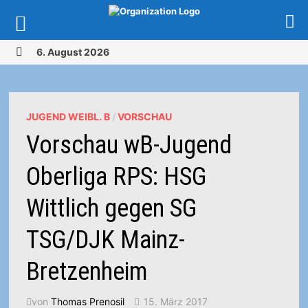
Zurück
6. August 2026
zum
MENÜ
Inhalt
JUGEND WEIBL. B
/
VORSCHAU
Vorschau wB-Jugend
Oberliga RPS: HSG
Wittlich gegen SG
TSG/DJK Mainz-
Bretzenheim
von
Thomas Prenosil
15. März 2017