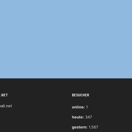
.NET
BESUCHER
online:
1
heute:
347
gestern:
1.567