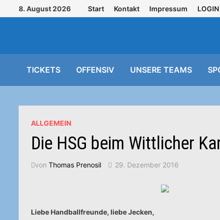
Zurück
8. August 2026
Start
Kontakt
Impressum
LOGIN
zum
Inhalt
TICKETS
OFFENSIV
UNSERE TEAMS
SP
ALLGEMEIN
Die HSG beim Wittlicher K
von
Thomas Prenosil
29. Dezember 2016
Liebe Handballfreunde, liebe Jecken,